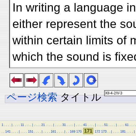
In writing a language i
either represent the so
within certain limits of 
which the sound is fix
ページ検索
タイトル
1
.
.
.
.
|
.
.
.
.
11
.
.
.
.
|
.
.
.
.
21
.
.
.
.
|
.
.
.
.
31
.
.
.
.
|
.
.
.
.
41
.
.
.
.
|
.
.
.
.
51
.
.
.
.
|
.
.
.
.
61
.
.
.
.
171
.
.
141
.
.
.
.
|
.
.
.
.
151
.
.
.
.
|
.
.
.
.
161
.
.
.
.
|
.
.
169
170
172
173
.
.
|
.
.
.
.
181
.
.
.
.
|