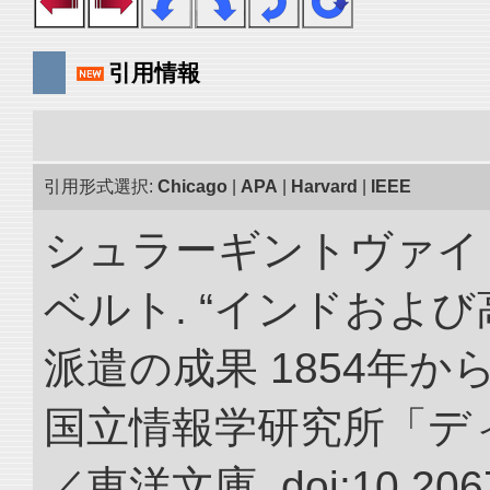
引用情報
引用形式選択:
Chicago
|
APA
|
Harvard
|
IEEE
シュラーギントヴァイ
ベルト. “インドおよ
派遣の成果 1854年か
国立情報学研究所「デ
／東洋文庫. doi:10.2067