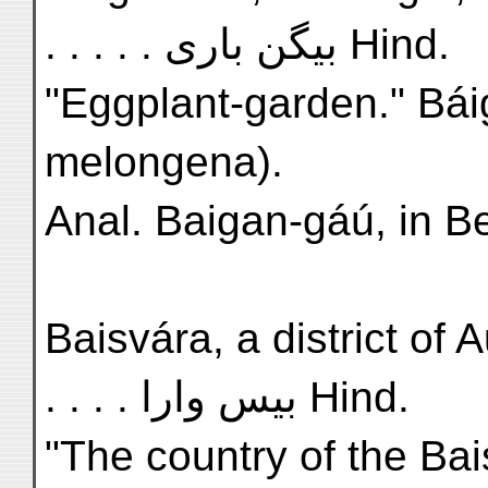
. . . . . بیگن باری Hind.
"Eggplant-garden." Bá
melongena).
Anal. Baigan-gáú, in Be
Baisvára, a district of Audh .
. . . . بیس وارا Hind.
"The country of the Bai