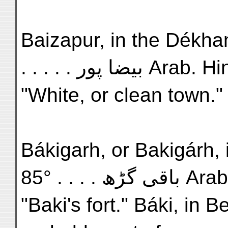
Baizapur, in the Dékhan,
. . . . . بیضا پور Arab.
"White, or clean town."
Bákigarh, or Bakigárh, 
85° . . . . ڑھ
"Baki's fort." Báki, in B