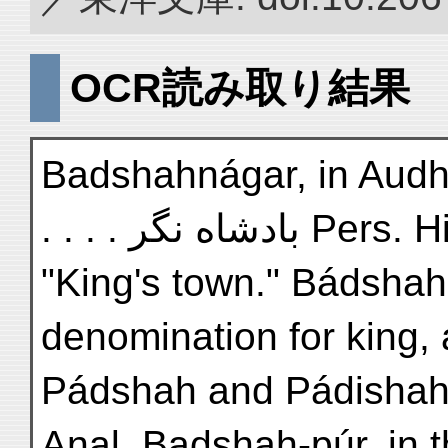
OCR読み取り結果
Badshahnágar, in Audh, L
. . . . بادشاه نگر Pe
"King's town." Bádshah,
denomination for king, 
Pádshah and Pádishah
Anal. Badshah-púr, in 