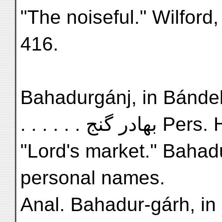
"The noiseful." Wilford, 
416.
Bahadurgánj, in Bándel
. . . . . . هادر گنج
"Lord's market." Bahadur
personal names.
Anal. Bahadur-gárh, in 