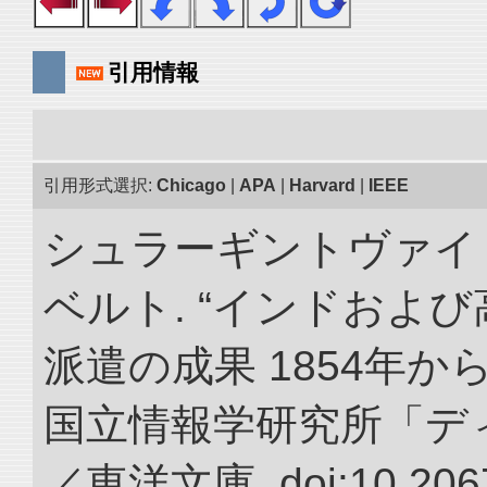
引用情報
引用形式選択:
Chicago
|
APA
|
Harvard
|
IEEE
シュラーギントヴァイ
ベルト. “インドおよ
派遣の成果 1854年か
国立情報学研究所「デ
／東洋文庫. doi:10.2067