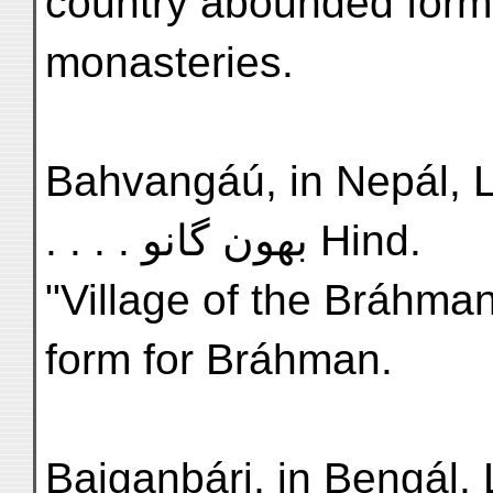
country abounded forme
monasteries.
Bahvangáú, in Nepál, Lat.
. . . . بهون گانو Hind.
"Village of the Bráhman
form for Bráhman.
Baiganbári, in Bengál, La