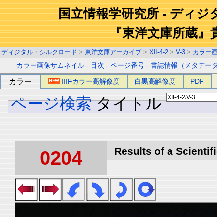
国立情報学研究所 - ディ
『東洋文庫所蔵』
ディジタル・シルクロード
>
東洋文庫アーカイブ
>
XII-4-2
>
V-3
>
カラー
カラー画像サムネイル
-
目次
-
ページ番号
-
書誌情報（メタデー
カラー
IIIFカラー高解像度
白黒高解像度
PDF
ページ検索
タイトル
Results of a Scientif
0204