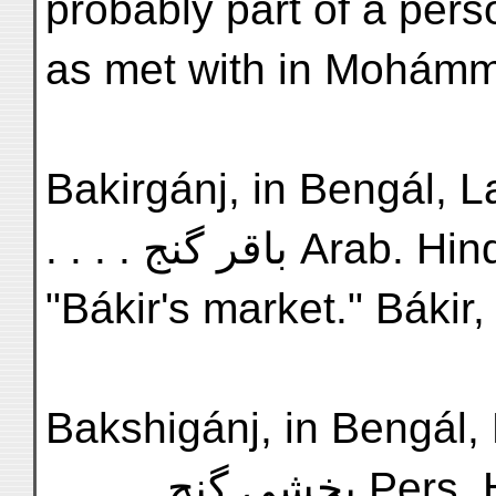
probably part of a per
as met with in Mohámm
Bakirgánj, in Bengál, Lat.
. . . . باقر گنج Arab. Hi
"Bákir's market." Bákir
Bakshigánj, in Bengál, La
. . . . . بخشی گنج