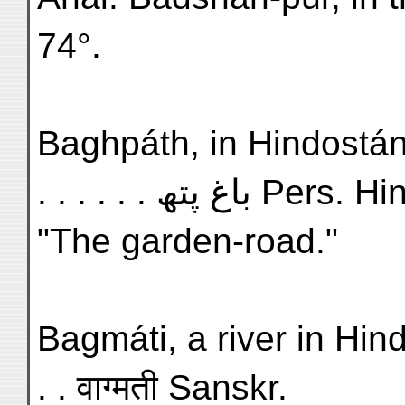
74°.
Baghpáth, in Hindostán, L
. . . . . . باغ پتھ Pers.
"The garden-road."
Bagmáti, a river in Hindostán
. . वाग्मती Sanskr.