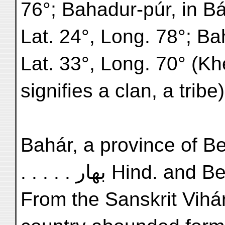
76°; Bahadur-púr, in B
Lat. 24°, Long. 78°; Ba
Lat. 33°, Long. 70° (Khé
signifies a clan, a tribe)
Bahár, a province of Bengál .
. . . . . بهار Hind. and
From the Sanskrit Vihár