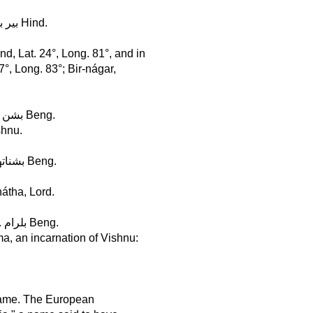
Birbhúm, in Bengál, Lat. 23°, Long. 87° . . . . . . . . . . . . . بیر بھوم Hind.
nd, Lat. 24°, Long. 81°, and in
7°, Long. 83°; Bir-nágar,
Bishánpur, in Bengál, Lat. 22°, Long. 87° . . . . . . . . . . . . بشن پور Beng.
shnu.
Bishnáth, or Bishvanáth, in Assám, Lat. 26°, Long. 93° . . بشناتھ Beng.
nátha, Lord.
Bolorám, in the Dékhan, Lat. 17°, Long. 79° . . . . . . . . . . . . . بلرام Beng.
a, an incarnation of Vishnu:
 name. The European