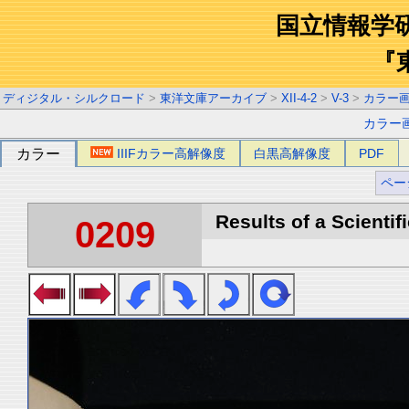
国立情報学
『
ディジタル・シルクロード
>
東洋文庫アーカイブ
>
XII-4-2
>
V-3
>
カラー
カラー
カラー
IIIFカラー高解像度
白黒高解像度
PDF
ペー
Results of a Scientif
0209