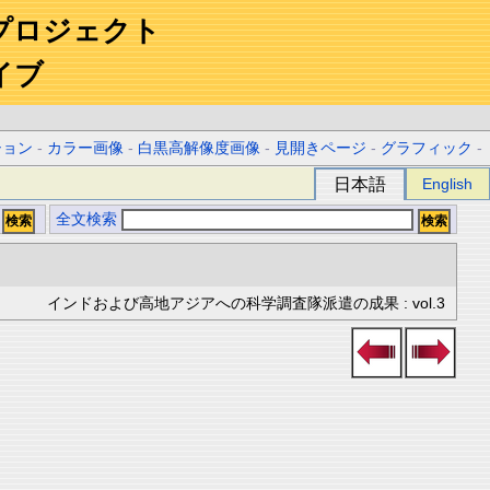
プロジェクト
イブ
ション
-
カラー画像
-
白黒高解像度画像
-
見開きページ
-
グラフィック
-
日本語
English
全文検索
インドおよび高地アジアへの科学調査隊派遣の成果 : vol.3