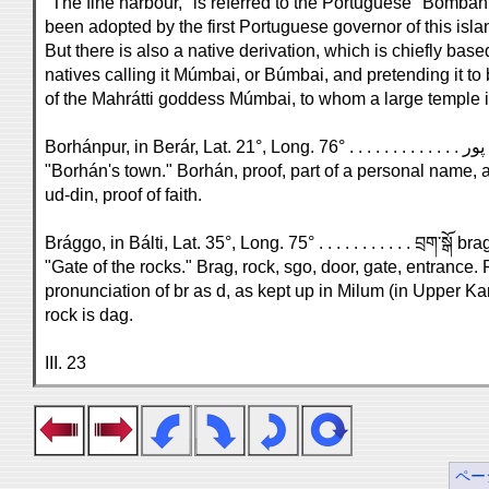
"The fine harbour," is referred to the Portuguese "Bombah
been adopted by the first Portuguese governor of this isla
But there is also a native derivation, which is chiefly bas
natives calling it Múmbai, or Búmbai, and pretending it t
of the Mahrátti goddess Múmbai, to whom a large temple i
"Borhán's town." Borhán, proof, part of a personal name, a
ud-din, proof of faith.
Brággo, in Bálti, Lat. 35°, Long. 75° . . . . . . . . . . . བྲག་སྒོ b
"Gate of the rocks." Brag, rock, sgo, door, gate, entrance.
pronunciation of br as d, as kept up in Milum (in Upper 
rock is dag.
III. 23
ペー