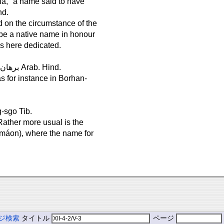
ia," a name said to have
nd.
ed on the circumstance of the
o be a native name in honour
s here dedicated.
Borhánpur, in Berár, Lat. 21°, Long. 76° . . . . . . . . . . . . . برهان پور Arab. Hind.
s for instance in Borhan-
rag-sgo Tib.
 Rather more usual is the
Kamáon), where the name for
ジ検索
タイトル
ページ