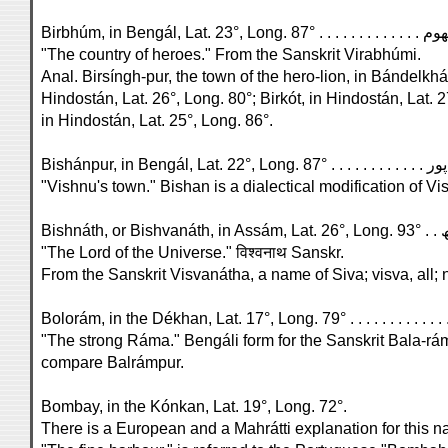
"The country of heroes." From the Sanskrit Virabhúmi.
Anal. Birsíngh-pur, the town of the hero-lion, in Bándelkhá
Hindostán, Lat. 26°, Long. 80°; Birkót, in Hindostán, Lat. 2
in Hindostán, Lat. 25°, Long. 86°.
"Vishnu's town." Bishan is a dialectical modification of Vi
"The Lord of the Universe." विश्वनाथ Sanskr.
From the Sanskrit Visvanátha, a name of Siva; visva, all; 
"The strong Ráma." Bengáli form for the Sanskrit Bala-rám
compare Balrámpur.
Bombay, in the Kónkan, Lat. 19°, Long. 72°.
There is a European and a Mahrátti explanation for this