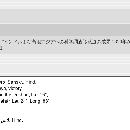
 “インドおよび高地アジアへの科学調査隊派遣の成果 1854年か
1.
नगरम् Sanskr., Hind.
ya, victory.
 in the Dékhan, Lat. 16°,
Bahár, Lat. 24°, Long. 83°;
Biláspur, in Símla, Lat. 31°, Long. 77° . . . . . . . . . . . . . . . بلاس پور Hind.