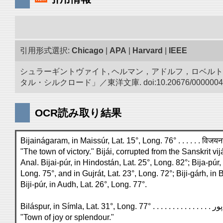
引用形式選択:
Chicago
|
APA
|
Harvard
|
IEEE
シュラーギントヴァイト, ヘルマン，アドルフ，ロベルト.
タル・シルクロード」／東洋文庫. doi:10.20676/0000004
OCR読み取り結果
Bijainágaram, in Maissúr, Lat. 15°, Long. 76° . . . . . . विजय
"The town of victory." Bijái, corrupted from the Sanskrit vijá
Anal. Bijai-púr, in Hindostán, Lat. 25°, Long. 82°; Bija-púr,
Long. 75°, and in Gujrát, Lat. 23°, Long. 72°; Biji-gárh, in 
Biji-púr, in Audh, Lat. 26°, Long. 77°.
"Town of joy or splendour."