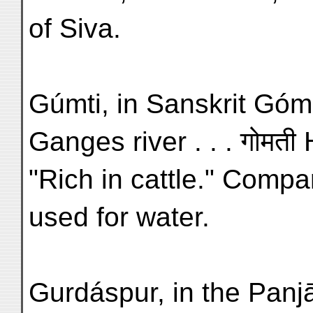
of Siva.
Gúmti, in Sanskrit Góma
Ganges river . . . गोमती 
"Rich in cattle." Comp
used for water.
Gurdáspur, in the Panjāb