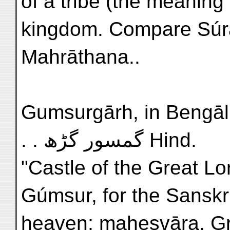
of a tribe (the meaning
kingdom. Compare Súr
Mahrāthana..
Gumsurgārh, in Bengāl, L
. . گمسور گڑھ Hind.
"Castle of the Great Lo
Gúmsur, for the Sansk
heaven; mahesvāra, Gr