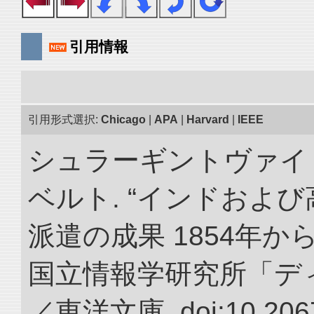
引用情報
引用形式選択:
Chicago
|
APA
|
Harvard
|
IEEE
シュラーギントヴァイ
ベルト. “インドおよ
派遣の成果 1854年か
国立情報学研究所「デ
／東洋文庫. doi:10.2067