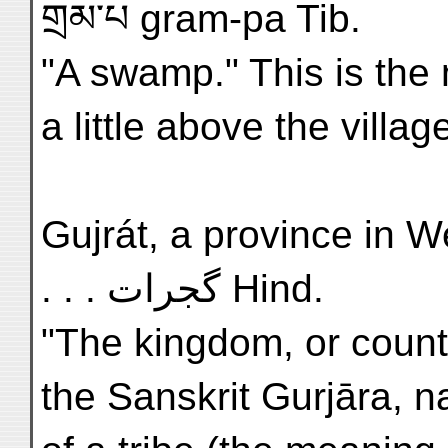
གྲམ་པ gram-pa Tib.
"A swamp." This is t
a little above the villag
Gujrát, a province in Weste
. . . گجرات Hind.
"The kingdom, or count
the Sanskrit Gurjāra, 