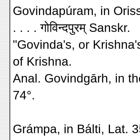
Govindapúram, in Orissa,
. . . . गोविन्दपुरम् Sanskr.
"Govinda's, or Krishna
of Krishna.
Anal. Govindgārh, in th
74°.
Grámpa, in Bálti, Lat. 35°,