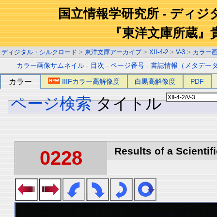
国立情報学研究所 - ディ
『東洋文庫所蔵』
ディジタル・シルクロード
>
東洋文庫アーカイブ
>
XII-4-2
>
V-3
>
カラー
カラー画像サムネイル
-
目次
-
ページ番号
-
書誌情報（メタデー
カラー
IIIFカラー高解像度
白黒高解像度
PDF
ページ検索
タイトル
Results of a Scientif
0228