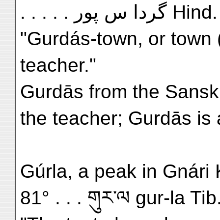
. . . . . گردا س پور Hind.
"Gurdás-town, or town 
teacher."
Gurdās from the Sanskr
the teacher; Gurdās is
Gúrla, a peak in Gnári
81° . . . གུར་ལ gur-la Tib