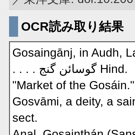
OCR読み取り結果
Gosaingānj, in Audh, Lat.
. . . . گوسائن گنج Hind.
"Market of the Gosáin."
Gosvāmi, a deity, a sain
sect.
Anal. Gosainthán (Sans