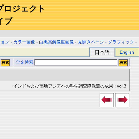
プロジェクト
イブ
ション
-
カラー画像
-
白黒高解像度画像
-
見開きページ
-
グラフィック
-
日本語
English
全文検索
インドおよび高地アジアへの科学調査隊派遣の成果 : vol.3