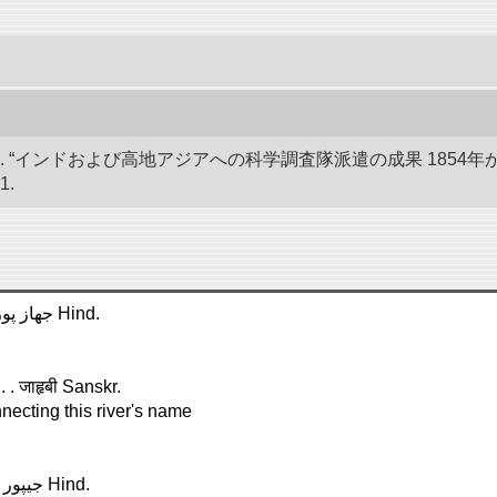
 “インドおよび高地アジアへの科学調査隊派遣の成果 1854年か
1.
Jaházpur, or Jaháspur, in Orissa, Lat. 20°, Long. 86° . . . . جهاز پور Hind.
 . जाहृबी Sanskr.
necting this river's name
Jáipur, in Rajvára, Lat. 26°, Long. 75° . . . . . . . . . . . . . . . . . . جيپور Hind.