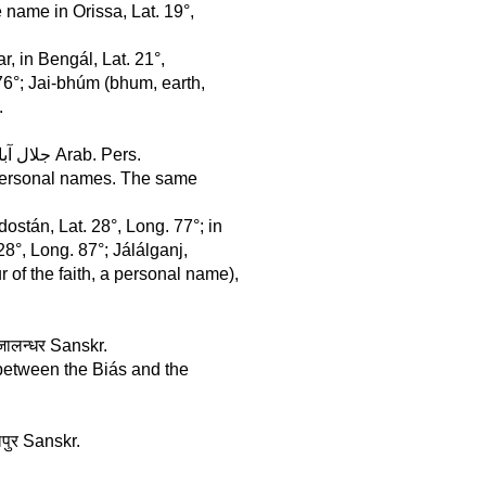
 name in Orissa, Lat. 19°,
r, in Bengál, Lat. 21°,
 76°; Jai-bhúm (bhum, earth,
.
Jálalabád, in Hindostán, Lat. 27°, Long. 79° . . . . . . . . . . . جلال آباد Arab. Pers.
n personal names. The same
dostán, Lat. 28°, Long. 77°; in
28°, Long. 87°; Jálálganj,
 of the faith, a personal name),
. जालन्धर Sanskr.
between the Biás and the
जलपुर Sanskr.