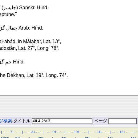
Jalasór, or Jalésvara, in Bengál, Lat. 21°, Long. 87° जलेश्वर (جلیسر) Sanskr. Hind.
eptune."
Jámálgárh, in Hindostán, Lat. 29°, Long. 77° . . . . . . . . . . جمال گڑھ Arab. Hind.
l-abád, in Málabar, Lat. 13°,
ndostán, Lat. 27°, Long. 78°.
Jámgárh, in Málva, Lat. 23°, Long. 78° . . . . . . . . . . . . . . . جم گڑھ Hind.
the Dékhan, Lat. 19°, Long. 74°.
ジ検索
タイトル
ページ
|
.
.
.
.
71
.
.
.
.
|
.
.
.
.
81
.
.
.
.
|
.
.
.
.
91
.
.
.
.
|
.
.
.
.
101
.
.
.
.
|
.
.
.
.
111
.
.
.
.
|
.
.
.
.
121
.
.
.
.
|
.
.