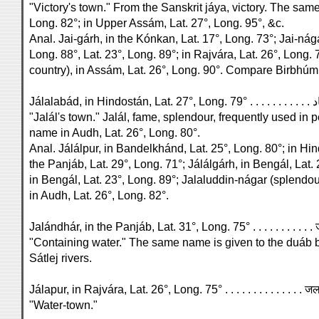
"Victory's town." From the Sanskrit jáya, victory. The same
Long. 82°; in Upper Assám, Lat. 27°, Long. 95°, &c.
Anal. Jai-gárh, in the Kónkan, Lat. 17°, Long. 73°; Jai-nága
Long. 88°, Lat. 23°, Long. 89°; in Rajvára, Lat. 26°, Long.
country), in Assám, Lat. 26°, Long. 90°. Compare Birbhúm
"Jalál's town." Jalál, fame, splendour, frequently used i
name in Audh, Lat. 26°, Long. 80°.
Anal. Jálálpur, in Bandelkhánd, Lat. 25°, Long. 80°; in Hin
the Panjáb, Lat. 29°, Long. 71°; Jálálgárh, in Bengál, Lat. 
in Bengál, Lat. 23°, Long. 89°; Jalaluddin-nágar (splendour
in Audh, Lat. 26°, Long. 82°.
Jalándhár, in the Panjáb, Lat. 31°, Long. 75° . . . . . . . . . . 
"Containing water." The same name is given to the duáb 
Sátlej rivers.
Jálapur, in Rajvára, Lat. 26°, Long. 75° . . . . . . . . . . . . . . 
"Water-town."