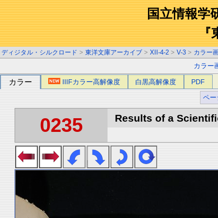
国立情報学
『
ディジタル・シルクロード
>
東洋文庫アーカイブ
>
XII-4-2
>
V-3
>
カラー
カラー
カラー
IIIFカラー高解像度
白黒高解像度
PDF
ペー
Results of a Scientif
0235