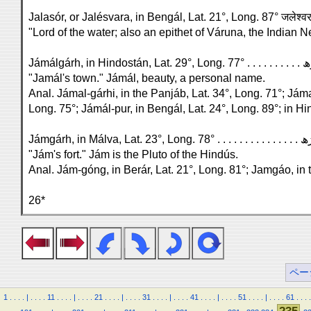
"Lord of the water; also an epithet of Váruna, the Indian N
"Jamál's town." Jámál, beauty, a personal name.
Anal. Jámal-gárhi, in the Panjáb, Lat. 34°, Long. 71°; Jáma
Long. 75°; Jámál-pur, in Bengál, Lat. 24°, Long. 89°; in Hi
"Jám's fort." Jám is the Pluto of the Hindús.
Anal. Jám-góng, in Berár, Lat. 21°, Long. 81°; Jamgáo, in 
26*
ペー
1
.
.
.
.
|
.
.
.
.
11
.
.
.
.
|
.
.
.
.
21
.
.
.
.
|
.
.
.
.
31
.
.
.
.
|
.
.
.
.
41
.
.
.
.
|
.
.
.
.
51
.
.
.
.
|
.
.
.
.
61
.
.
.
.