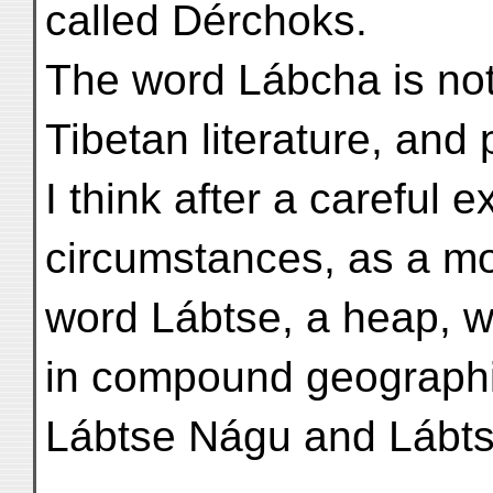
called Dérchoks.
The word Lábcha is not 
Tibetan literature, and 
I think after a careful e
circumstances, as a mod
word Lábtse, a heap, wh
in compound geographi
Lábtse Nágu and Lábts