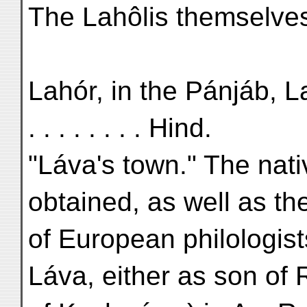
The Lahôlis themselves 
Lahór, in the Pánjáb, Lat.
. . . . . . . . Hind.
"Láva's town." The nati
obtained, as well as th
of European philologist
Láva, either as son of 