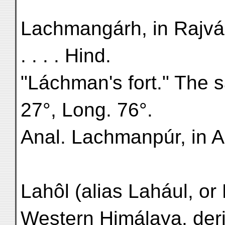
Lachmangárh, in Rajvára,
. . . . Hind.
"Láchman's fort." The 
27°, Long. 76°.
Anal. Lachmanpúr, in A
Lahôl (alias Lahául, or 
Western Himálaya, derived 