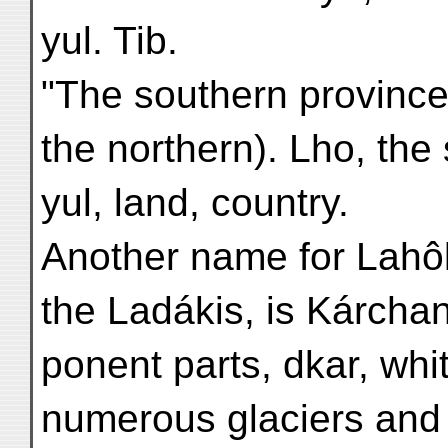
yul. Tib.
"The southern province"
the northern). Lho, the
yul, land, country.
Another name for Lahôl,
the Ladákis, is Kárchan
ponent parts, dkar, white
numerous glaciers and 