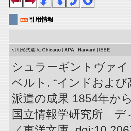
引用情報
引用形式選択:
Chicago
|
APA
|
Harvard
|
IEEE
シュラーギントヴァイ
ベルト. “インドおよ
派遣の成果 1854年か
国立情報学研究所「デ
／東洋文庫. doi:10.2067