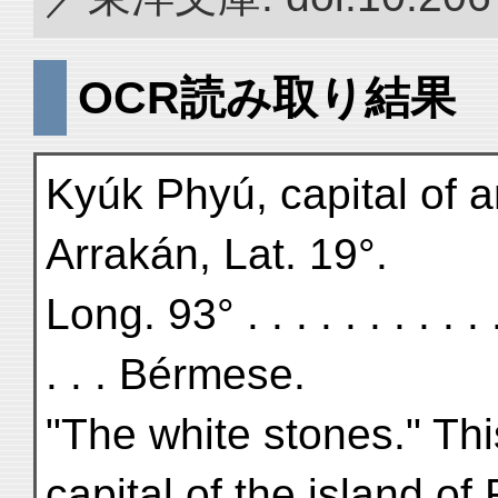
OCR読み取り結果
Kyúk Phyú, capital of a
Arrakán, Lat. 19°.
Long. 93° . . . . . . . . . . . . 
. . . Bérmese.
"The white stones." Thi
capital of the island of