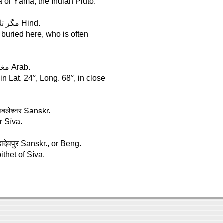
a or Yáma, the Indian Pluto.
Magar Taláu, in Sindh, Lat. 24°, Long. 69° . . . . . . . . . . . . مگر تلاو Hind.
 buried here, who is often
Mághrîbi, in Sindh, Lat. 24°, Long. 68° . . . . . . . . . . . . . . مغربی Arab.
 Lat. 24°, Long. 68°, in close
ाबलेश्वर Sanskr.
r Síva.
हादेवपुर Sanskr., or Beng.
ithet of Síva.