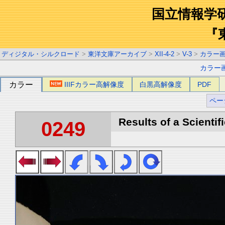
国立情報学
『
ディジタル・シルクロード
>
東洋文庫アーカイブ
>
XII-4-2
>
V-3
>
カラー
カラー
カラー
IIIFカラー高解像度
白黒高解像度
PDF
ペー
Results of a Scientif
0249