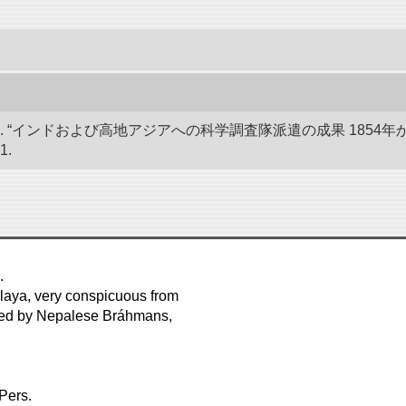
 “インドおよび高地アジアへの科学調査隊派遣の成果 1854年か
1.
مچ Hind.
álaya, very conspicuous from
med by Nepalese Bráhmans,
. . . . . . مچھلی بندر Hind. Pers.