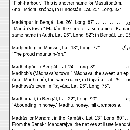
"Fish-harbour." This is another name for Masulipatám.
Anal. Máchli-sháhar, in Hindostán, Lat. 25°, Long. 82°.
"Madán's town." Madán, the cheerer, a surname of Kamadé
same name in Audh, Lat. 26°, Long. 82°; in Bengál, Lat. 26
"The proud mountain-fort."
Madhobpúr, in Bengál, Lat. 24°, Long. 89° . . . . . . . . . . . . 
Mádhob's (Mádhava's) town." Mádhava, the sweet, an epit
Anal. Madho-púr, the same name, in Rajvára, Lat. 25°, Lo
Mádhava's town, in Rajvára, Lat. 26°, Long. 75°.
Madhumáti, in Bengál, Lat. 22°, Long. 90° . . . . . . . . . . . . 
"Abounding in honey." Mádhu, honey, milk, ambrosia.
From the Sanskr. Mandarájya; the natives still use Mandráj