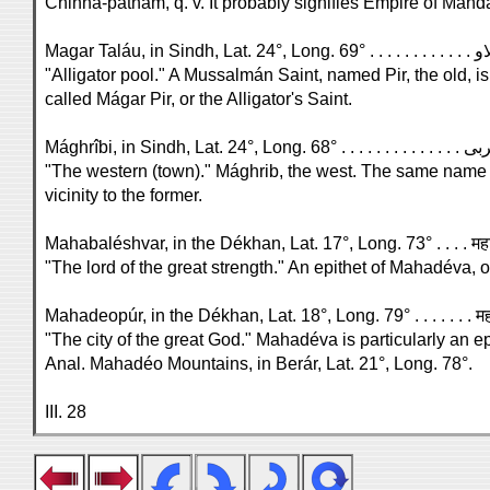
Chinna-pátnam, q. v. It probably signifies Empire of Mánd
"Alligator pool." A Mussalmán Saint, named Pir, the old, is
called Mágar Pir, or the Alligator's Saint.
"The western (town)." Mághrib, the west. The same name in
vicinity to the former.
Mahabaléshvar, in the Dékhan, Lat. 17°, Long. 73° . . . . मह
"The lord of the great strength." An epithet of Mahadéva, o
Mahadeopúr, in the Dékhan, Lat. 18°, Long. 79° . . . . . . . म
"The city of the great God." Mahadéva is particularly an ep
Anal. Mahadéo Mountains, in Berár, Lat. 21°, Long. 78°.
III. 28