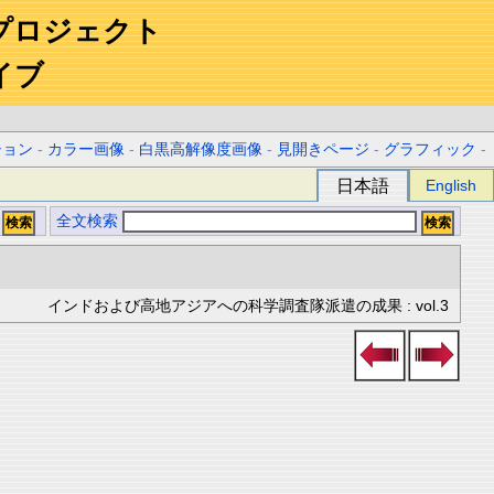
プロジェクト
イブ
ション
-
カラー画像
-
白黒高解像度画像
-
見開きページ
-
グラフィック
-
日本語
English
全文検索
インドおよび高地アジアへの科学調査隊派遣の成果 : vol.3