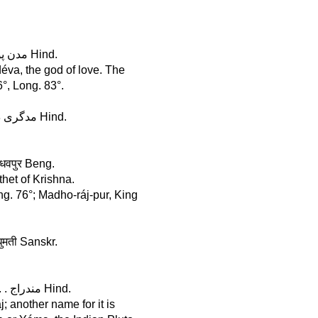
Madánpur, in Bengál, Lat. 26°, Long. 87° . . . . . . . . . . . . . مدن پور Hind.
va, the god of love. The
°, Long. 83°.
Madgiridúrg, in Maissúr, Lat. 13°, Long. 77° . . . . . . . . . مدگری درگ Hind.
माधवपुर Beng.
het of Krishna.
ng. 76°; Madho-ráj-pur, King
मधुमती Sanskr.
Madrás, or Mandráj, in the Karnátik, Lat. 13°, Long. 80° . . . . مندراج Hind.
; another name for it is