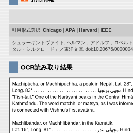
引用形式選択:
Chicago
|
APA
|
Harvard
|
IEEE
シュラーギントヴァイト, ヘルマン，アドルフ，ロベルト.
タル・シルクロード」／東洋文庫. doi:10.20676/0000004
OCR読み取り結果
Machipúcha, or Machhipúchha, a peak in Nepál, Lat. 28°,
Long. 83° . . . . . . . . . . . . . . . . . . . . . . . . . . . ھی پونچھا
"Fish-tail." One of the Naráyani peaks in the Central Him
Kathmándu. The word matchhi or matsya, as I was infor
is connected with Vishnu's first avatára.
Machlibándar, or Machhlibándar, in the Karnátik.
Lat. 16°, Long. 81° . . . . . . . . . . . . . 