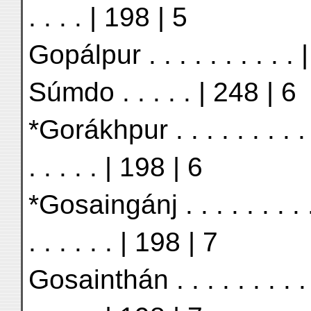
. . . . | 198 | 5
Gopálpur . . . . . . . . .
Súmdo . . . . . | 248 | 6
*Gorákhpur . . . . . . . .
. . . . . | 198 | 6
*Gosaingánj . . . . . . . 
. . . . . . | 198 | 7
Gosainthán . . . . . . . .