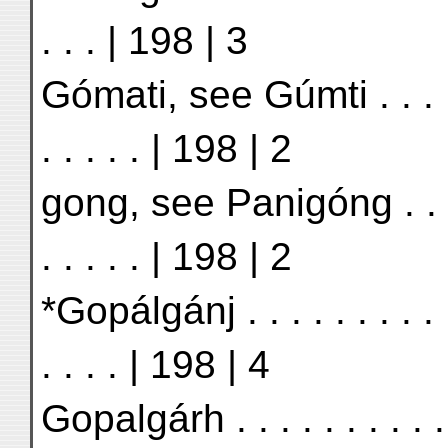
. . . | 198 | 3
Gómati, see Gúmti . . . . .
. . . . . | 198 | 2
gong, see Panigóng . . . .
. . . . . | 198 | 2
*Gopálgánj . . . . . . . . .
. . . . | 198 | 4
Gopalgárh . . . . . . . . . .