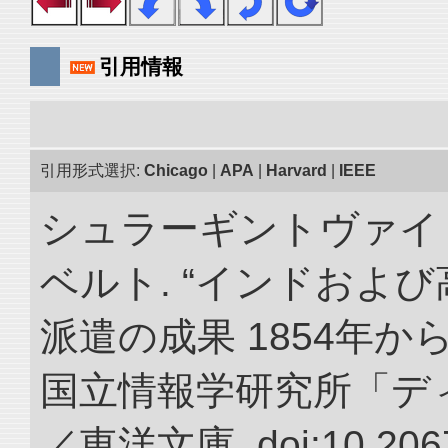
引用情報
引用形式選択:
Chicago
|
APA
|
Harvard
|
IEEE
シュラーギントヴァイ
ベルト. “インドおよ
派遣の成果 1854年か
国立情報学研究所「デ
／東洋文庫. doi:10.2067