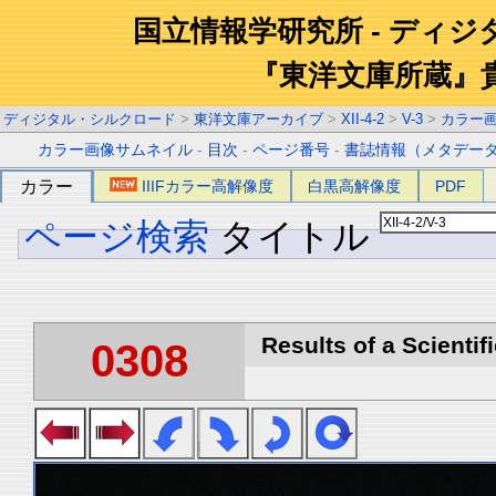
国立情報学研究所 - ディ
『東洋文庫所蔵』
ディジタル・シルクロード
>
東洋文庫アーカイブ
>
XII-4-2
>
V-3
>
カラー
カラー画像サムネイル
-
目次
-
ページ番号
-
書誌情報（メタデー
カラー
IIIFカラー高解像度
白黒高解像度
PDF
ページ検索
タイトル
Results of a Scientif
0308