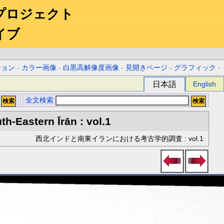
プロジェクト
イブ
ション
-
カラー画像
-
白黒高解像度画像
-
見開きページ
-
グラフィック
-
日本語
English
全文検索
h-Eastern Īrān : vol.1
西北インドと南東イランにおける考古学的調査 : vol.1