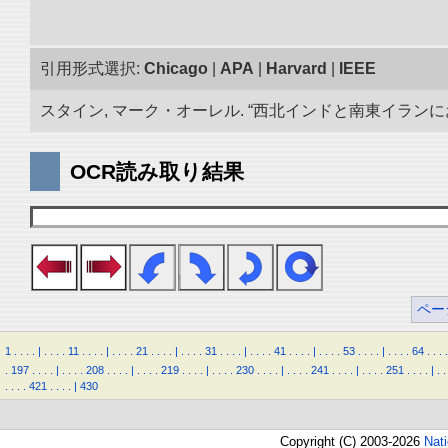
引用形式選択:
Chicago
|
APA
|
Harvard
|
IEEE
スタイン, マーク・オーレル. “西北インドと南東イランにおけ
OCR読み取り結果
ペー
1
.
.
.
.
|
.
.
.
.
11
.
.
.
.
|
.
.
.
.
21
.
.
.
.
|
.
.
.
.
31
.
.
.
.
|
.
.
.
.
41
.
.
.
.
|
.
.
.
.
53
.
.
.
.
|
.
.
.
.
64
.
.
.
.
.
197
.
.
.
.
|
.
.
.
.
208
.
.
.
.
|
.
.
.
.
219
.
.
.
.
|
.
.
.
.
230
.
.
.
.
|
.
.
.
.
241
.
.
.
.
|
.
.
.
.
251
.
.
.
.
|
.
.
.
.
.
.
421
.
.
.
.
|
430
Copyright (C) 2003-2026
Nat