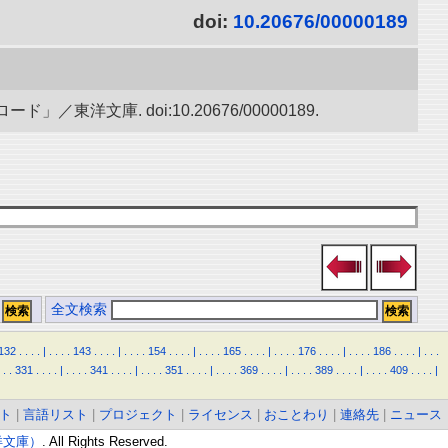
doi:
10.20676/00000189
庫. doi:10.20676/00000189.
全文検索
132
.
.
.
.
|
.
.
.
.
143
.
.
.
.
|
.
.
.
.
154
.
.
.
.
|
.
.
.
.
165
.
.
.
.
|
.
.
.
.
176
.
.
.
.
|
.
.
.
.
186
.
.
.
.
|
.
.
.
.
.
331
.
.
.
.
|
.
.
.
.
341
.
.
.
.
|
.
.
.
.
351
.
.
.
.
|
.
.
.
.
369
.
.
.
.
|
.
.
.
.
389
.
.
.
.
|
.
.
.
.
409
.
.
.
.
|
ト
|
言語リスト
|
プロジェクト
|
ライセンス
|
おことわり
|
連絡先
|
ニュース
東洋文庫）
. All Rights Reserved.