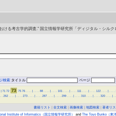
る考古学的調査.” 国立情報学研究所「ディジタル・シルクロード」／東洋文
ジ検索
タイトル
ページ
73
|
71
72
75
76
.
.
.
.
|
.
.
.
.
88
.
.
.
.
|
.
.
.
.
101
.
.
.
.
|
.
.
.
.
111
.
.
.
.
|
.
.
.
.
122
.
.
.
.
|
.
.
.
.
.
.
262
.
.
.
.
|
.
.
.
.
273
.
.
.
.
|
.
.
.
.
287
.
.
.
.
|
.
.
.
.
299
.
.
.
.
|
.
.
.
.
310
.
.
.
.
|
.
.
.
.
320
.
.
.
.
|
.
.
書籍リスト
|
全文検索
|
画像検索
|
地図検索
|
著者リス
ional Institute of Informatics（国立情報学研究所）
and
The Toyo Bunko（