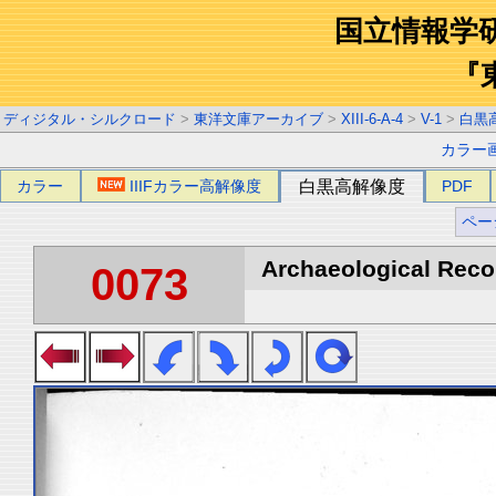
国立情報学
『
ディジタル・シルクロード
>
東洋文庫アーカイブ
>
XIII-6-A-4
>
V-1
>
白黒
カラー
カラー
IIIFカラー高解像度
白黒高解像度
PDF
ペー
Archaeological Recon
0073