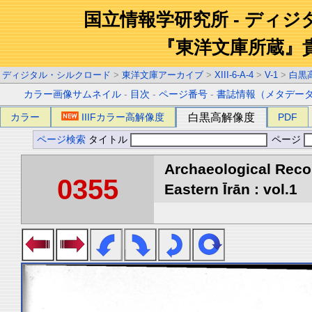
国立情報学研究所 - ディ
『東洋文庫所蔵』
ディジタル・シルクロード
>
東洋文庫アーカイブ
>
XIII-6-A-4
>
V-1
>
白黒
カラー画像サムネイル
-
目次
-
ページ番号
-
書誌情報（メタデー
カラー
IIIFカラー高解像度
白黒高解像度
PDF
ページ検索
タイトル
ページ
Archaeological Reco
0355
Eastern Īrān : vol.1