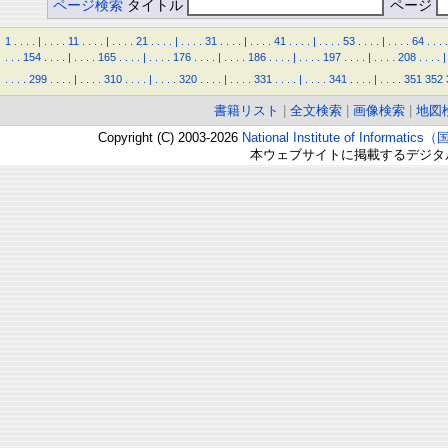
ページ検索
タイトル
ページ
1
.
.
.
.
|
.
.
.
.
11
.
.
.
.
|
.
.
.
.
21
.
.
.
.
|
.
.
.
.
31
.
.
.
.
|
.
.
.
.
41
.
.
.
.
|
.
.
.
.
53
.
.
.
.
|
.
.
.
.
64
.
.
.
.
.
.
.
154
.
.
.
.
|
.
.
.
.
165
.
.
.
.
|
.
.
.
.
176
.
.
.
.
|
.
.
.
.
186
.
.
.
.
|
.
.
.
.
197
.
.
.
.
|
.
.
.
.
208
.
.
.
.
|
.
.
.
.
299
.
.
.
.
|
.
.
.
.
310
.
.
.
.
|
.
.
.
.
320
.
.
.
.
|
.
.
.
.
331
.
.
.
.
|
.
.
.
.
341
.
.
.
.
|
.
.
.
.
351
352
書籍リスト
|
全文検索
|
画像検索
|
地図
Copyright (C) 2003-2026
National Institute of Inform
本ウェブサイトに掲載するデジタ