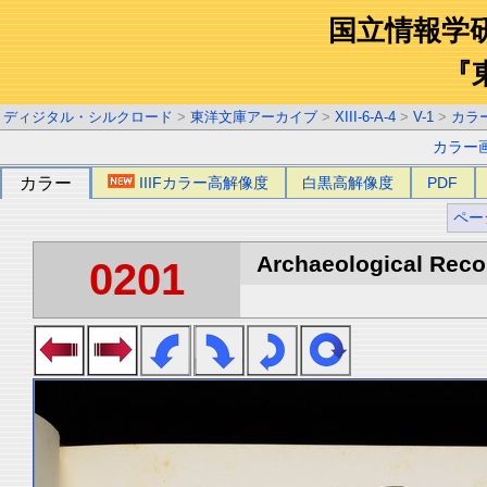
国立情報学
『
ディジタル・シルクロード
>
東洋文庫アーカイブ
>
XIII-6-A-4
>
V-1
>
カラ
カラー
カラー
IIIFカラー高解像度
白黒高解像度
PDF
ペー
Archaeological Recon
0201