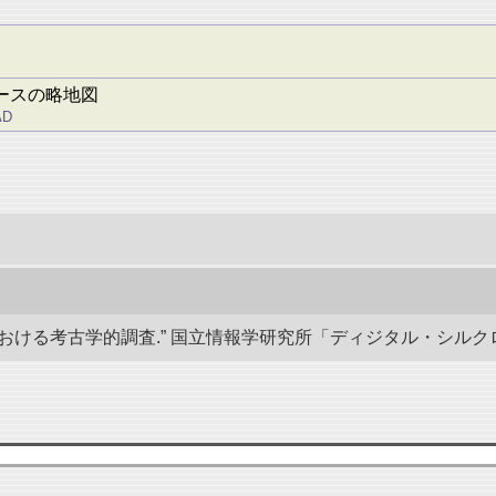
ースの略地図
ĀD
る考古学的調査.” 国立情報学研究所「ディジタル・シルクロード」／東洋文