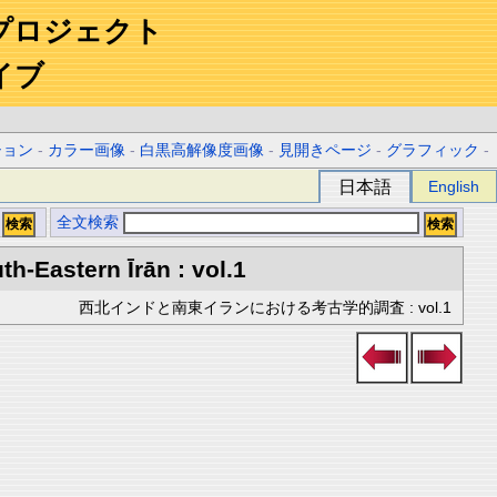
プロジェクト
イブ
ション
-
カラー画像
-
白黒高解像度画像
-
見開きページ
-
グラフィック
-
日本語
English
全文検索
h-Eastern Īrān : vol.1
西北インドと南東イランにおける考古学的調査 : vol.1