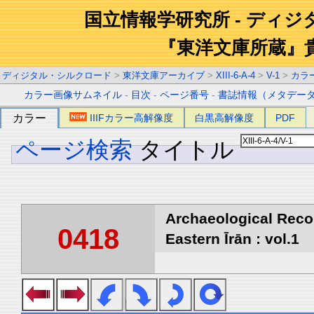
国立情報学研究所 - ディ
『東洋文庫所蔵』
ディジタル・シルクロード
>
東洋文庫アーカイブ
>
XIII-6-A-4
>
V-1
>
カラ
カラー画像サムネイル
-
目次
-
ページ番号
-
書誌情報（メタデー
カラー
IIIFカラー高解像度
白黒高解像度
PDF
ページ検索
タイトル
Archaeological Reco
0418
Eastern Īrān : vol.1