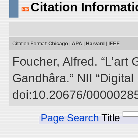
Citation Informat
Citation Format:
Chicago
|
APA
|
Harvard
|
IEEE
Foucher, Alfred. “L’ar
Gandhâra.” NII “Digital
doi:10.20676/00000285
Page Search
Title