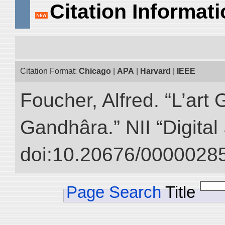
Citation Informat
Citation Format:
Chicago
|
APA
|
Harvard
|
IEEE
Foucher, Alfred. “L’ar
Gandhâra.” NII “Digital
doi:10.20676/00000285
Page Search
Title