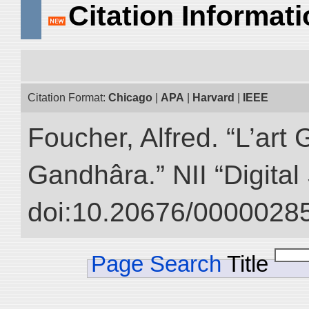
Citation Informat
Citation Format:
Chicago
|
APA
|
Harvard
|
IEEE
Foucher, Alfred. “L’ar
Gandhâra.” NII “Digital
doi:10.20676/00000285
Page Search
Title