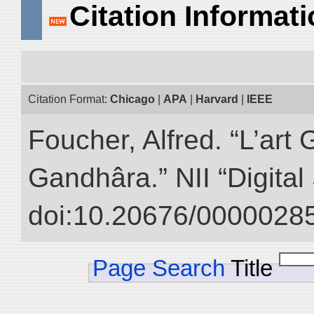
Citation Informat
Citation Format:
Chicago
|
APA
|
Harvard
|
IEEE
Foucher, Alfred. “L’ar
Gandhâra.” NII “Digital
doi:10.20676/00000285
Page Search
Title