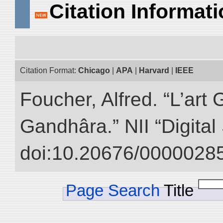
Citation Informat
Citation Format:
Chicago
|
APA
|
Harvard
|
IEEE
Foucher, Alfred. “L’ar
Gandhâra.” NII “Digital
doi:10.20676/00000285
Page Search
Title