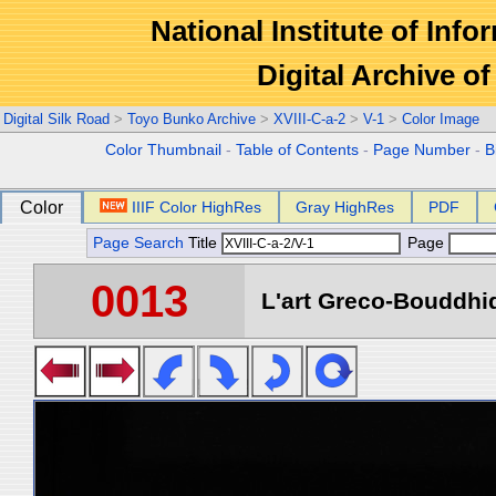
National Institute of Info
Digital Archive 
Digital Silk Road
>
Toyo Bunko Archive
>
XVIII-C-a-2
>
V-1
>
Color Image
Color Thumbnail
-
Table of Contents
-
Page Number
-
B
Color
IIIF Color HighRes
Gray HighRes
PDF
Page Search
Title
Page
0013
L'art Greco-Bouddhi