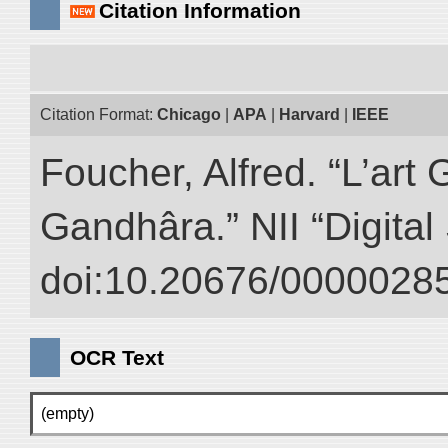
Citation Information
Citation Format:
Chicago
|
APA
|
Harvard
|
IEEE
Foucher, Alfred. “L’ar
Gandhâra.” NII “Digital
doi:10.20676/00000285
OCR Text
(empty)