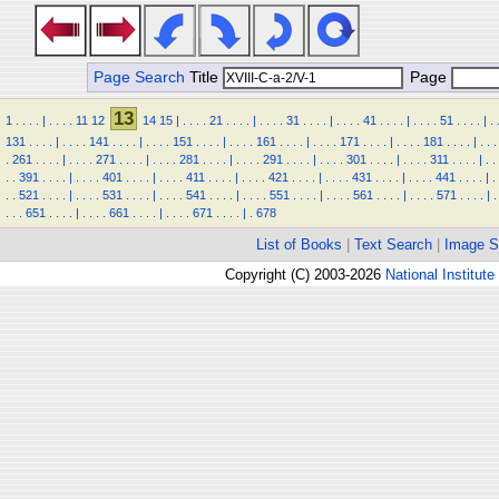
Page Search
Title
Page
13
1
.
.
.
.
|
.
.
.
.
11
12
14
15
|
.
.
.
.
21
.
.
.
.
|
.
.
.
.
31
.
.
.
.
|
.
.
.
.
41
.
.
.
.
|
.
.
.
.
51
.
.
.
.
|
.
131
.
.
.
.
|
.
.
.
.
141
.
.
.
.
|
.
.
.
.
151
.
.
.
.
|
.
.
.
.
161
.
.
.
.
|
.
.
.
.
171
.
.
.
.
|
.
.
.
.
181
.
.
.
.
|
.
.
.
.
261
.
.
.
.
|
.
.
.
.
271
.
.
.
.
|
.
.
.
.
281
.
.
.
.
|
.
.
.
.
291
.
.
.
.
|
.
.
.
.
301
.
.
.
.
|
.
.
.
.
311
.
.
.
.
|
.
.
.
.
391
.
.
.
.
|
.
.
.
.
401
.
.
.
.
|
.
.
.
.
411
.
.
.
.
|
.
.
.
.
421
.
.
.
.
|
.
.
.
.
431
.
.
.
.
|
.
.
.
.
441
.
.
.
.
|
.
.
.
521
.
.
.
.
|
.
.
.
.
531
.
.
.
.
|
.
.
.
.
541
.
.
.
.
|
.
.
.
.
551
.
.
.
.
|
.
.
.
.
561
.
.
.
.
|
.
.
.
.
571
.
.
.
.
|
.
.
.
.
651
.
.
.
.
|
.
.
.
.
661
.
.
.
.
|
.
.
.
.
671
.
.
.
.
|
.
678
List of Books
|
Text Search
|
Image S
Copyright (C) 2003-2026
National Institute