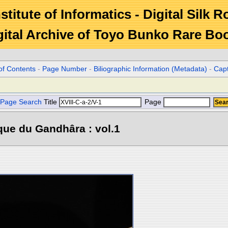
stitute of Informatics - Digital Silk 
gital Archive of Toyo Bunko Rare Bo
of Contents
-
Page Number
-
Biliographic Information (Metadata)
-
Cap
Page Search
Title
Page
que du Gandhâra : vol.1