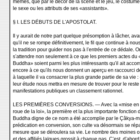
mêmes, que par le décor de la scène et le jeu, le costume,
le sexe ou les attributs de ses «assistants».
§ I. LES DÉBUTS DE L'APOSTOLAT.
Il y aurait de notre part quelque présomption à lâcher, ava
qu'il ne se rompe définitivement, le fil que continue à nous 
la tradition pour guider nos pas à l'entrée de ce dédale. O
s'attendre non seulement à ce que les premiers actes du «
Buddha» soient parmi les plus intéressants qu'il ait accom
encore à ce qu'ils nous donnent un aperçu en raccourci d
à laquelle il va consacrer la plus grande partie de sa vie : 
leur étude nous mettra en mesure de trouver pour le reste
manifestations publiques un classement rationnel.
LES PREMIÈRES CONVERSIONS. — Avec la «mise en b
roue de la loi», la première et la plus importante fonction 
Buddha digne de ce nom a été accomplie par le Çâkya-m
prédication en conversion, son culte va désormais se rép
mesure que se déroulera sa vie. Le nombre des moines 
et des affiliés laïques grossit à chaque pas. C'est, d'abor