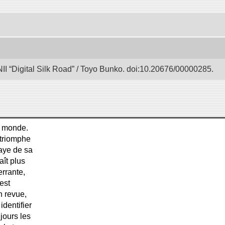
II “Digital Silk Road” / Toyo Bunko. doi:10.20676/00000285.
u monde.
 triomphe
paye de sa
aît plus
errante,
est
n revue,
identifier
jours les