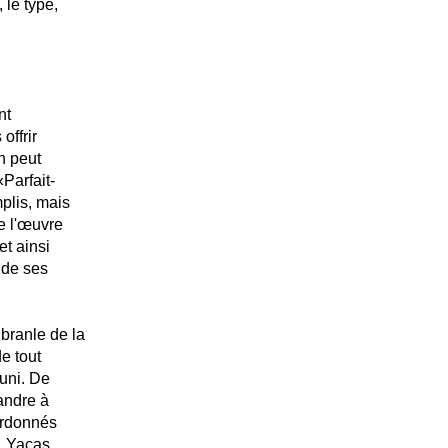
 le type,
nt
offrir
n peut
Parfait-
plis, mais
e l'œuvre
et ainsi
 de ses
ranle de la
de tout
uni. De
andre à
ordonnés
d, Yaças