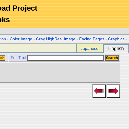
Road Project
oks
tion
-
Color Image
-
Gray HighRes. Image
-
Facing Pages
-
Graphics
-
Japanese
English
Full Text