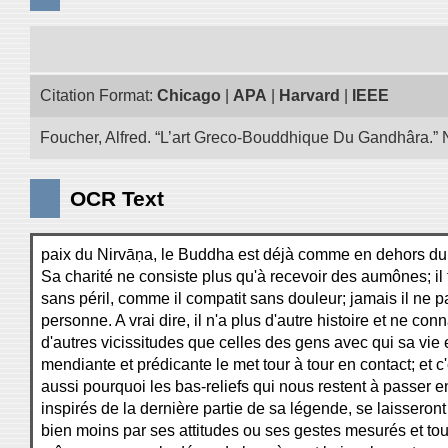
Citation Format:
Chicago
|
APA
|
Harvard
|
IEEE
Foucher, Alfred. “L’art Greco-Bouddhique Du Gandhâra.” N
OCR Text
paix du Nirvāṇa, le Buddha est déjà comme en dehors d
Sa charité ne consiste plus qu'à recevoir des aumônes; il
sans péril, comme il compatit sans douleur; jamais il ne 
personne. A vrai dire, il n'a plus d'autre histoire et ne conn
d'autres vicissitudes que celles des gens avec qui sa vie 
mendiante et prédicante le met tour à tour en contact; et c'
aussi pourquoi les bas-reliefs qui nous restent à passer e
inspirés de la dernière partie de sa légende, se laisseront 
bien moins par ses attitudes ou ses gestes mesurés et tou