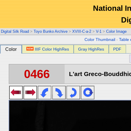
National In
Di
Digital Silk Road
>
Toyo Bunko Archive
>
XVIII-C-a-2
>
V-1
>
Color Image
Color Thumbnail
-
Table 
Color
IIIF Color HighRes
Gray HighRes
PDF
0466
L'art Greco-Bouddhi