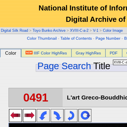
National Institute of Info
Digital Archive 
Digital Silk Road
>
Toyo Bunko Archive
>
XVIII-C-a-2
>
V-1
>
Color Image
Color Thumbnail
-
Table of Contents
-
Page Number
-
B
Color
IIIF Color HighRes
Gray HighRes
PDF
Page Search
Title
0491
L'art Greco-Bouddhi