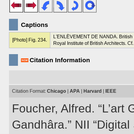
Captions
L'ENLÈVEMENT DE NANDA. British Muse
[Photo] Fig. 234.
Royal Institute of British Architects. Cf.
Citation Information
Citation Format:
Chicago
|
APA
|
Harvard
|
IEEE
Foucher, Alfred. “L’ar
Gandhâra.” NII “Digital