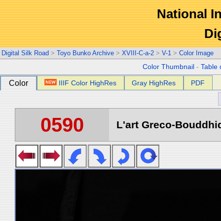
National In
Di
Digital Silk Road
>
Toyo Bunko Archive
>
XVIII-C-a-2
>
V-1
>
Color Image
Color Thumbnail
-
Table 
Color
IIIF Color HighRes
Gray HighRes
PDF
0590
L'art Greco-Bouddhi