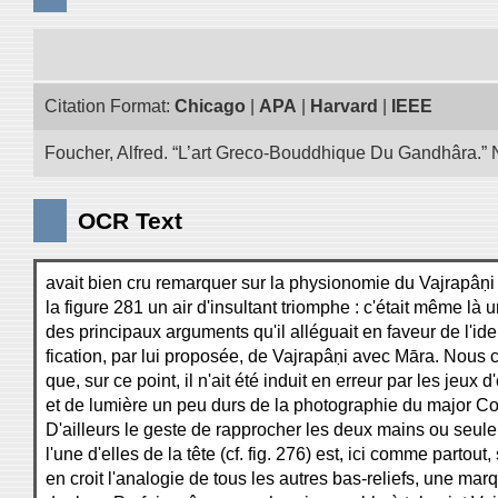
Citation Format:
Chicago
|
APA
|
Harvard
|
IEEE
Foucher, Alfred. “L’art Greco-Bouddhique Du Gandhâra.” N
OCR Text
avait bien cru remarquer sur la physionomie du Vajrapâṇi
la figure 281 un air d'insultant triomphe : c'était même là 
des principaux arguments qu'il alléguait en faveur de l'ide
fication, par lui proposée, de Vajrapâṇi avec Māra. Nous 
que, sur ce point, il n'ait été induit en erreur par les jeux 
et de lumière un peu durs de la photographie du major Col
D'ailleurs le geste de rapprocher les deux mains ou seul
l'une d'elles de la tête (cf. fig. 276) est, ici comme partout, 
en croit l'analogie de tous les autres bas-reliefs, une mar