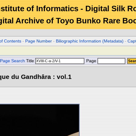
stitute of Informatics - Digital Silk 
gital Archive of Toyo Bunko Rare Bo
of Contents
-
Page Number
-
Biliographic Information (Metadata)
-
Cap
Page Search
Title
Page
que du Gandhâra : vol.1