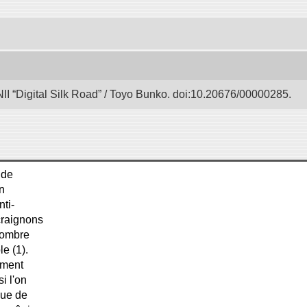
II “Digital Silk Road” / Toyo Bunko. doi:10.20676/00000285.
 de
un
nti-
craignons
d'ombre
e (1).
ement
si l'on
que de