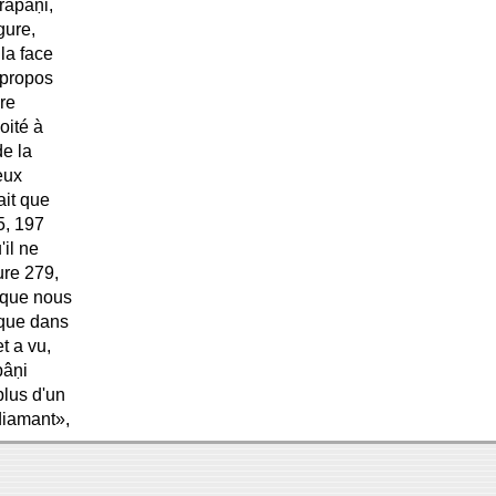
rapâṇi,
gure,
la face
à propos
ire
oité à
de la
eux
ait que
5, 197
'il ne
ure 279,
n que nous
 que dans
t a vu,
pâṇi
plus d'un
diamant»,