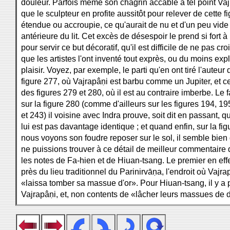
douleur. Parfois même son chagrin accable à tel point Vaj
que le sculpteur en profite aussitôt pour relever de cette fi
étendue ou accroupie, ce qu'aurait de nu et d'un peu vide 
antérieure du lit. Cet excès de désespoir le prend si fort 
pour servir ce but décoratif, qu'il est difficile de ne pas cro
que les artistes l'ont inventé tout exprès, ou du moins expl
plaisir. Voyez, par exemple, le parti qu'en ont tiré l'auteur 
figure 277, où Vajrapâṇi est barbu comme un Jupiter, et c
des figures 279 et 280, où il est au contraire imberbe. Le f
sur la figure 280 (comme d'ailleurs sur les figures 194, 19
et 243) il voisine avec Indra prouve, soit dit en passant, qu
lui est pas davantage identique ; et quand enfin, sur la fig
nous voyons son foudre reposer sur le sol, il semble bie
ne puissions trouver à ce détail de meilleur commentaire
les notes de Fa-hien et de Hiuan-tsang. Le premier en effe
près du lieu traditionnel du Parinirvāṇa, l'endroit où Vajra
«laissa tomber sa massue d'or». Pour Hiuan-tsang, il y a 
Vajrapâṇi, et, non contents de «lâcher leurs massues de 