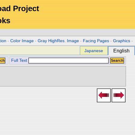
Road Project
oks
tion
-
Color Image
-
Gray HighRes. Image
-
Facing Pages
-
Graphics
-
Japanese
English
Full Text