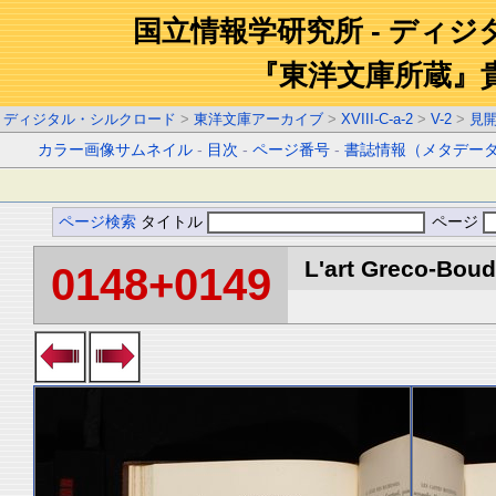
国立情報学研究所 - ディ
『東洋文庫所蔵』
ディジタル・シルクロード
>
東洋文庫アーカイブ
>
XVIII-C-a-2
>
V-2
>
見
カラー画像サムネイル
-
目次
-
ページ番号
-
書誌情報（メタデー
ページ検索
タイトル
ページ
L'art Greco-Boud
0148+0149