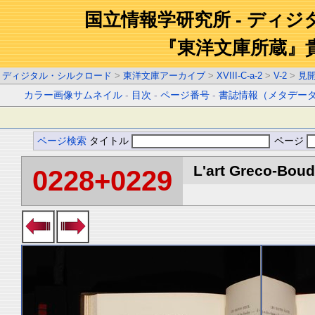
国立情報学研究所 - ディ
『東洋文庫所蔵』
ディジタル・シルクロード
>
東洋文庫アーカイブ
>
XVIII-C-a-2
>
V-2
>
見
カラー画像サムネイル
-
目次
-
ページ番号
-
書誌情報（メタデー
ページ検索
タイトル
ページ
L'art Greco-Boud
0228+0229