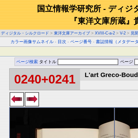
国立情報学研究所 - ディ
『東洋文庫所蔵』
ディジタル・シルクロード
>
東洋文庫アーカイブ
>
XVIII-C-a-2
>
V-2
>
見
カラー画像サムネイル
-
目次
-
ページ番号
-
書誌情報（メタデー
ページ検索
タイトル
ページ
L'art Greco-Boud
0240+0241