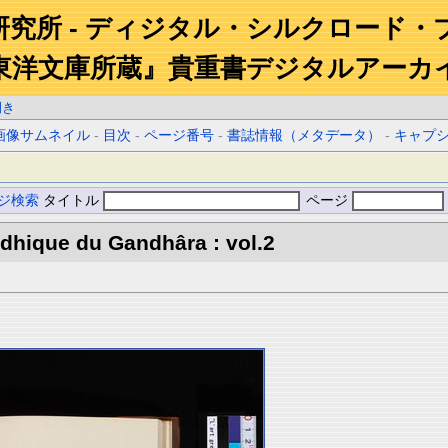
研究所 - ディジタル・シルクロード・
東洋文庫所蔵』貴重書デジタルアーカ
開き
画像サムネイル
-
目次
-
ページ番号
-
書誌情報（メタデータ）
-
キャプ
ジ検索
タイトル
ページ
dhique du Gandhâra : vol.2