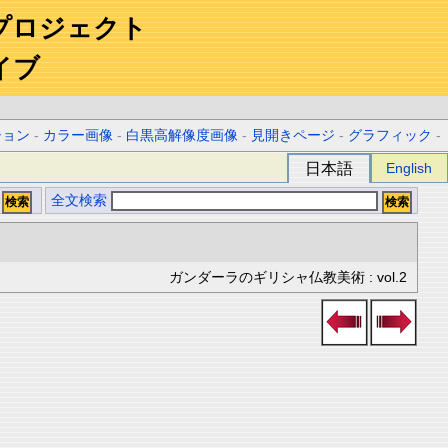
プロジェクト
イブ
ション
-
カラー画像
-
白黒高解像度画像
-
見開きページ
-
グラフィック
-
日本語
English
全文検索
ガンダーラのギリシャ仏教美術 : vol.2