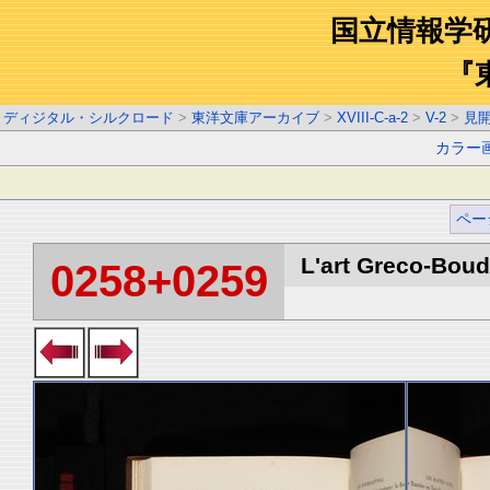
国立情報学
『
ディジタル・シルクロード
>
東洋文庫アーカイブ
>
XVIII-C-a-2
>
V-2
>
見
カラー
ペー
L'art Greco-Boud
0258+0259