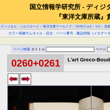
国立情報学研究所 - ディ
『東洋文庫所蔵』
ディジタル・シルクロード
>
東洋文庫アーカイブ
>
XVIII-C-a-2
>
V-2
>
見
カラー画像サムネイル
-
目次
-
ページ番号
-
書誌情報（メタデー
ページ検索
タイトル
ページ
L'art Greco-Boud
0260+0261