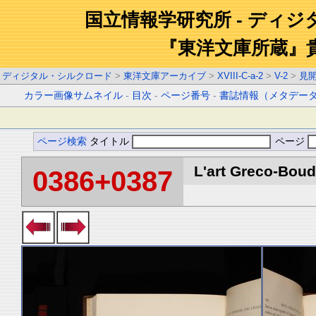
国立情報学研究所 - ディ
『東洋文庫所蔵』
ディジタル・シルクロード
>
東洋文庫アーカイブ
>
XVIII-C-a-2
>
V-2
>
見
カラー画像サムネイル
-
目次
-
ページ番号
-
書誌情報（メタデー
ページ検索
タイトル
ページ
L'art Greco-Boud
0386+0387