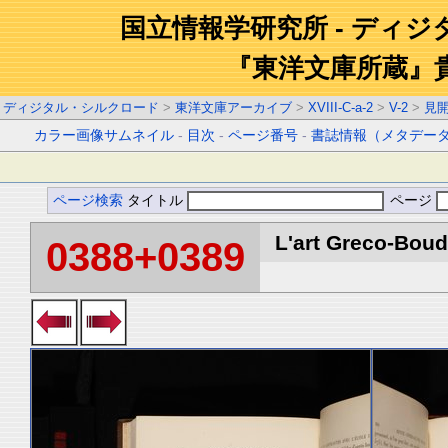
国立情報学研究所 - ディ
『東洋文庫所蔵』
ディジタル・シルクロード
>
東洋文庫アーカイブ
>
XVIII-C-a-2
>
V-2
>
見
カラー画像サムネイル
-
目次
-
ページ番号
-
書誌情報（メタデー
ページ検索
タイトル
ページ
L'art Greco-Boud
0388+0389