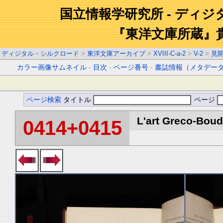
国立情報学研究所 - ディ
『東洋文庫所蔵』
ディジタル・シルクロード
>
東洋文庫アーカイブ
>
XVIII-C-a-2
>
V-2
>
見
カラー画像サムネイル
-
目次
-
ページ番号
-
書誌情報（メタデー
ページ検索
タイトル
ページ
L'art Greco-Boud
0414+0415