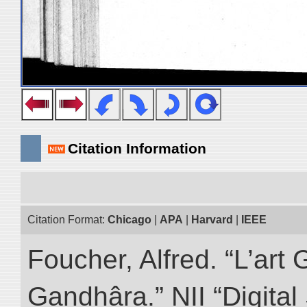
Citation Information
Citation Format:
Chicago
|
APA
|
Harvard
|
IEEE
Foucher, Alfred. “L’ar
Gandhâra.” NII “Digital