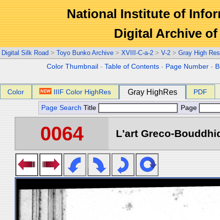
National Institute of Info
Digital Archive 
Digital Silk Road
>
Toyo Bunko Archive
>
XVIII-C-a-2
>
V-2
>
Gray High Res
Color Thumbnail
-
Table of Contents
-
Page Number
-
B
Color
IIIF Color HighRes
Gray HighRes
PDF
Page Search
Title
Page
0064
L'art Greco-Bouddhi