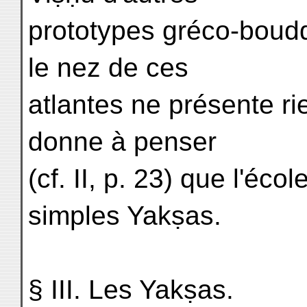
prototypes gréco-bouddh
le nez de ces
atlantes ne présente ri
donne à penser
(cf. II, p. 23) que l'éc
simples Yakṣas.
§ III. Les Yakṣas.