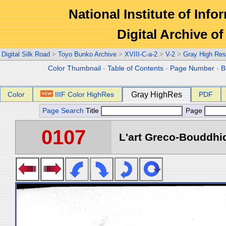
National Institute of Info
Digital Archive 
Digital Silk Road
>
Toyo Bunko Archive
>
XVIII-C-a-2
>
V-2
>
Gray High Res
Color Thumbnail
-
Table of Contents
-
Page Number
-
B
Color
IIIF Color HighRes
Gray HighRes
PDF
Page Search
Title
Page
0107
L'art Greco-Bouddhi