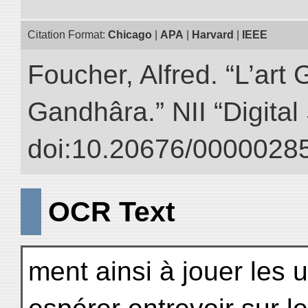
Citation Format:
Chicago
|
APA
|
Harvard
|
IEEE
Foucher, Alfred. “L’ar
Gandhâra.” NII “Digital
doi:10.20676/00000285
OCR Text
ment ainsi à jouer les