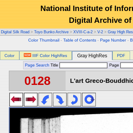
National Institute of Info
Digital Archive 
Digital Silk Road
>
Toyo Bunko Archive
>
XVIII-C-a-2
>
V-2
>
Gray High Res
Color Thumbnail
-
Table of Contents
-
Page Number
-
B
Color
IIIF Color HighRes
Gray HighRes
PDF
Page Search
Title
Page
0128
L'art Greco-Bouddhi