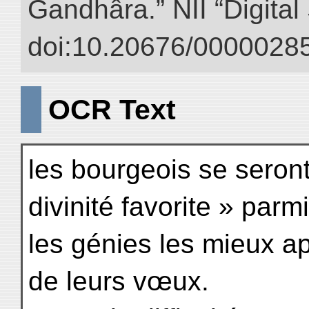
Gandhâra.” NII “Digital
doi:10.20676/00000285
OCR Text
les bourgeois se seront
divinité favorite » parmi
les génies les mieux ap
de leurs vœux.