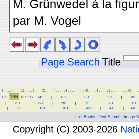
M. Grünwedel à la figur
par M. Vogel
Page Search
Title
1
.
.
.
.
|
.
.
.
.
11
.
.
.
.
|
.
.
.
.
21
.
.
.
.
|
.
.
.
.
31
.
.
.
.
|
.
.
.
.
41
.
.
.
.
|
.
.
.
.
51
.
.
.
.
|
.
.
.
.
61
.
.
.
.
136
135
137
138
.
.
141
.
.
.
.
|
.
.
.
.
151
.
.
.
.
|
.
.
.
.
161
.
.
.
.
|
.
.
.
.
171
.
.
.
.
|
.
.
.
.
181
.
.
.
|
.
.
.
.
261
.
.
.
.
|
.
.
.
.
271
.
.
.
.
|
.
.
.
.
281
.
.
.
.
|
.
.
.
.
291
.
.
.
.
|
.
.
.
.
301
.
.
.
.
|
.
.
.
.
311
.
.
.
.
|
.
.
.
.
391
.
.
.
.
|
.
.
.
.
401
.
.
.
.
|
.
.
.
.
411
.
.
.
.
|
.
.
.
.
421
.
.
.
.
|
.
.
.
.
431
.
.
.
.
|
.
.
.
440
List of Books
|
Text Search
|
Image S
Copyright (C) 2003-2026
Nati