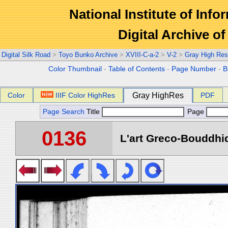
National Institute of Info
Digital Archive 
Digital Silk Road
>
Toyo Bunko Archive
>
XVIII-C-a-2
>
V-2
>
Gray High Res
Color Thumbnail
-
Table of Contents
-
Page Number
-
B
Color
IIIF Color HighRes
Gray HighRes
PDF
Page Search
Title
Page
0136
L'art Greco-Bouddhi