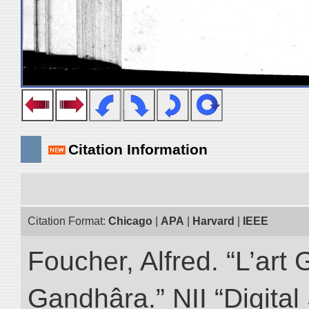
Citation Information
Citation Format:
Chicago
|
APA
|
Harvard
|
IEEE
Foucher, Alfred. “L’ar
Gandhâra.” NII “Digital