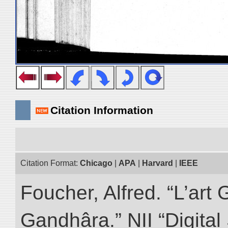
Citation Information
Citation Format:
Chicago
|
APA
|
Harvard
|
IEEE
Foucher, Alfred. “L’ar
Gandhâra.” NII “Digital