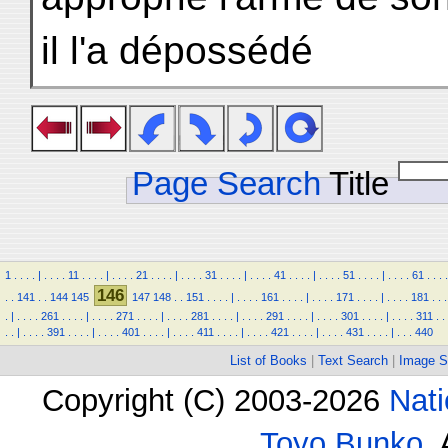
il l'a dépossédé
Page Search
Title
1
.
.
.
.
|
.
.
.
.
11
.
.
.
.
|
.
.
.
.
21
.
.
.
.
|
.
.
.
.
31
.
.
.
.
|
.
.
.
.
41
.
.
.
.
|
.
.
.
.
51
.
.
.
.
|
.
.
.
.
61
.
.
.
.
146
.
.
141
.
.
144
145
147
148
.
.
151
.
.
.
.
|
.
.
.
.
161
.
.
.
.
|
.
.
.
.
171
.
.
.
.
|
.
.
.
.
181
.
.
.
.
|
.
.
.
.
261
.
.
.
.
|
.
.
.
.
271
.
.
.
.
|
.
.
.
.
281
.
.
.
.
|
.
.
.
.
291
.
.
.
.
|
.
.
.
.
301
.
.
.
.
|
.
.
.
.
311
.
.
.
.
|
.
.
.
.
391
.
.
.
.
|
.
.
.
.
401
.
.
.
.
|
.
.
.
.
411
.
.
.
.
|
.
.
.
.
421
.
.
.
.
|
.
.
.
.
431
.
.
.
.
|
.
.
.
440
List of Books
|
Text Search
|
Image S
Copyright (C) 2003-2026
Nati
Toyo Bunko
.