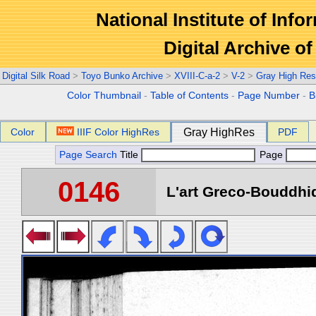
National Institute of Info
Digital Archive 
Digital Silk Road
>
Toyo Bunko Archive
>
XVIII-C-a-2
>
V-2
>
Gray High Res
Color Thumbnail
-
Table of Contents
-
Page Number
-
B
Color
IIIF Color HighRes
Gray HighRes
PDF
Page Search
Title
Page
0146
L'art Greco-Bouddhi