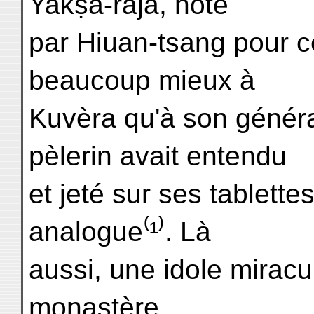
Yakṣa-râja, noté
par Hiuan-tsang pour c
beaucoup mieux à
Kuvèra qu'à son généra
pèlerin avait entendu
et jeté sur ses tablettes
analogue⁽¹⁾. Là
aussi, une idole miracu
monastère