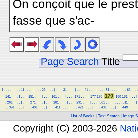
On conçoit que le pres
fasse que s'ac-
Page Search
Title
1
.
.
.
.
|
.
.
.
.
11
.
.
.
.
|
.
.
.
.
21
.
.
.
.
|
.
.
.
.
31
.
.
.
.
|
.
.
.
.
41
.
.
.
.
|
.
.
.
.
51
.
.
.
.
|
.
.
.
.
61
.
.
.
.
179
.
.
141
.
.
.
.
|
.
.
.
.
151
.
.
.
.
|
.
.
.
.
161
.
.
.
.
|
.
.
.
.
171
.
.
.
.
|
177
178
180
181
.
.
.
.
|
.
.
.
261
.
.
.
.
|
.
.
.
.
271
.
.
.
.
|
.
.
.
.
281
.
.
.
.
|
.
.
.
.
291
.
.
.
.
|
.
.
.
.
301
.
.
.
.
|
.
.
.
.
311
.
.
.
.
|
.
.
.
.
391
.
.
.
.
|
.
.
.
.
401
.
.
.
.
|
.
.
.
.
411
.
.
.
.
|
.
.
.
.
421
.
.
.
.
|
.
.
.
.
431
.
.
.
.
|
.
.
.
440
List of Books
|
Text Search
|
Image S
Copyright (C) 2003-2026
Nati