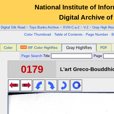
National Institute of Info
Digital Archive 
Digital Silk Road
>
Toyo Bunko Archive
>
XVIII-C-a-2
>
V-2
>
Gray High Res
Color Thumbnail
-
Table of Contents
-
Page Number
-
B
Color
IIIF Color HighRes
Gray HighRes
PDF
Page Search
Title
Page
0179
L'art Greco-Bouddhi