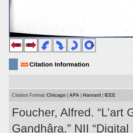
Citation Information
Citation Format:
Chicago
|
APA
|
Harvard
|
IEEE
Foucher, Alfred. “L’ar
Gandhâra.” NII “Digital