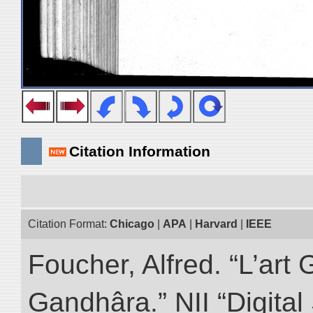
Citation Information
Citation Format:
Chicago
|
APA
|
Harvard
|
IEEE
Foucher, Alfred. “L’ar
Gandhâra.” NII “Digital