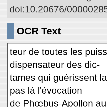
doi:10.20676/00000285
OCR Text
teur de toutes les pui
dispensateur des dic-
tames qui guérissent l
pas là l'évocation
de Phœbus-Apollon au