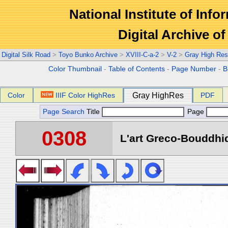
National Institute of Info
Digital Archive 
Digital Silk Road
>
Toyo Bunko Archive
>
XVIII-C-a-2
>
V-2
>
Gray High Res
Color Thumbnail
-
Table of Contents
-
Page Number
-
B
Color
IIIF Color HighRes
Gray HighRes
PDF
Page Search
Title
Page
0308
L'art Greco-Bouddhi