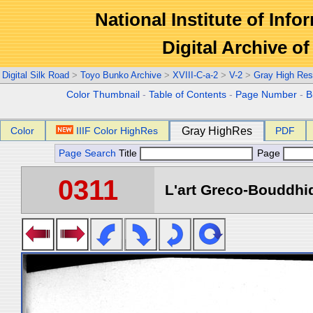
National Institute of Info
Digital Archive 
Digital Silk Road
>
Toyo Bunko Archive
>
XVIII-C-a-2
>
V-2
>
Gray High Res
Color Thumbnail
-
Table of Contents
-
Page Number
-
B
Color
IIIF Color HighRes
Gray HighRes
PDF
Page Search
Title
Page
0311
L'art Greco-Bouddhi