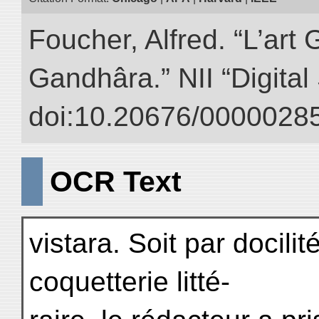
Foucher, Alfred. “L’ar
Gandhâra.” NII “Digital
doi:10.20676/00000285
OCR Text
vistara. Soit par docilit
coquetterie litté-