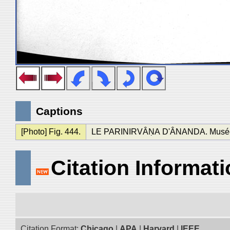
Captions
[Photo] Fig. 444.
LE PARINIRVÂṆA D'ÂNANDA. Musée de 
Citation Informat
Citation Format:
Chicago
|
APA
|
Harvard
|
IEEE