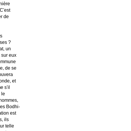
nière
C'est
er de
es
uses ?
at, un
t sur eux
 commune
e, de se
rouvera
onde, et
e s'il
 le
s hommes,
les Bodhi-
tion est
, ils
ur telle