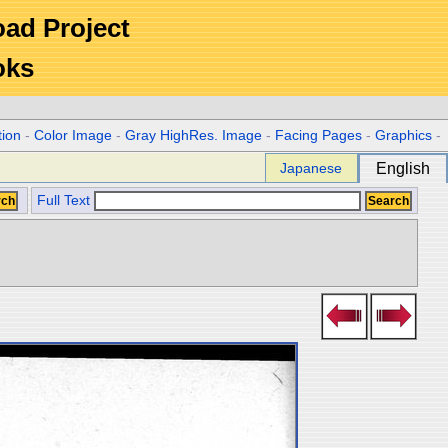
Road Project
oks
tion
-
Color Image
-
Gray HighRes. Image
-
Facing Pages
-
Graphics
-
Japanese
English
Full Text