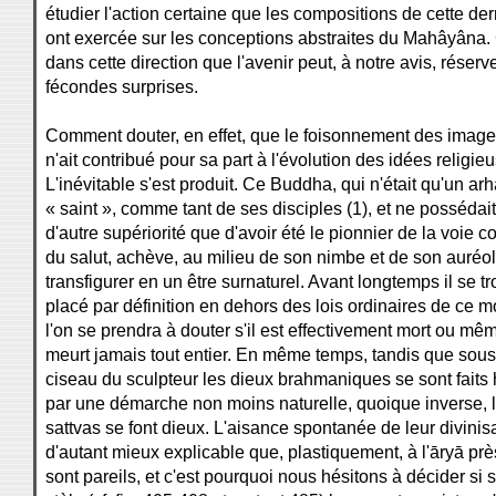
étudier l'action certaine que les compositions de cette der
ont exercée sur les conceptions abstraites du Mahâyâna. 
dans cette direction que l'avenir peut, à notre avis, réserv
fécondes surprises.
Comment douter, en effet, que le foisonnement des imag
n'ait contribué pour sa part à l'évolution des idées religie
L'inévitable s'est produit. Ce Buddha, qui n'était qu'un arh
« saint », comme tant de ses disciples (1), et ne possédai
d'autre supériorité que d'avoir été le pionnier de la voie
du salut, achève, au milieu de son nimbe et de son auréol
transfigurer en un être surnaturel. Avant longtemps il se t
placé par définition en dehors des lois ordinaires de ce m
l'on se prendra à douter s'il est effectivement mort ou mêm
meurt jamais tout entier. En même temps, tandis que sous
ciseau du sculpteur les dieux brahmaniques se sont fait
par une démarche non moins naturelle, quoique inverse, 
sattvas se font dieux. L'aisance spontanée de leur divinisa
d'autant mieux explicable que, plastiquement, à l'āryā près
sont pareils, et c'est pourquoi nous hésitons à décider si s