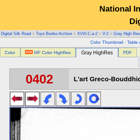
National In
Di
Digital Silk Road
>
Toyo Bunko Archive
>
XVIII-C-a-2
>
V-2
>
Gray High Res
Color Thumbnail
-
Table 
Color
IIIF Color HighRes
Gray HighRes
PDF
0402
L'art Greco-Bouddhi