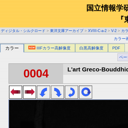
国立情報学
『
ディジタル・シルクロード
>
東洋文庫アーカイブ
>
XVIII-C-a-2
>
V-2
>
カ
カラー
カラー
IIIFカラー高解像度
白黒高解像度
PDF
ペー
L'art Greco-Bouddhi
0004