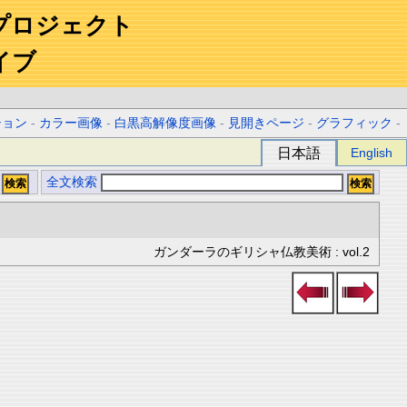
プロジェクト
イブ
ション
-
カラー画像
-
白黒高解像度画像
-
見開きページ
-
グラフィック
-
日本語
English
全文検索
ガンダーラのギリシャ仏教美術 : vol.2