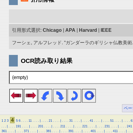
引用形式選択:
Chicago
|
APA
|
Harvard
|
IEEE
フーシェ, アルフレッド. “ガンダーラのギリシャ仏教美術.” 
OCR読み取り結果
(empty)
ペー
4
1
2
3
5
6
.
.
.
.
11
.
.
.
.
|
.
.
.
.
21
.
.
.
.
|
.
.
.
.
31
.
.
.
.
|
.
.
.
.
41
.
.
.
.
|
.
.
.
.
51
.
.
.
.
|
.
.
.
.
6
.
.
.
|
.
.
.
.
191
.
.
.
.
|
.
.
.
.
201
.
.
.
.
|
.
.
.
.
211
.
.
.
.
|
.
.
.
.
221
.
.
.
.
|
.
.
.
.
231
.
.
.
.
|
.
.
.
.
241
361
.
.
.
.
|
.
.
.
.
371
.
.
.
.
|
.
.
.
.
381
.
.
.
.
|
.
.
.
.
391
.
.
.
.
|
.
.
.
.
401
.
.
.
.
|
.
.
.
.
411
.
.
.
.
|
.
.
.