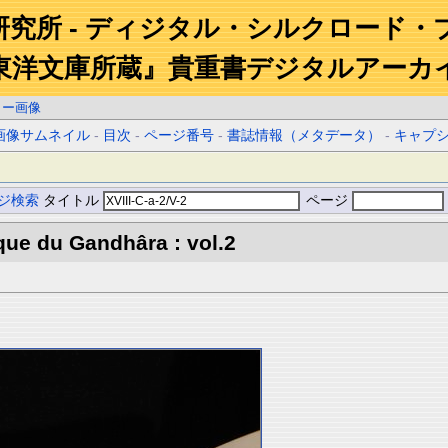
研究所 - ディジタル・シルクロード・
東洋文庫所蔵』貴重書デジタルアーカ
ラー画像
画像サムネイル
-
目次
-
ページ番号
-
書誌情報（メタデータ）
-
キャプ
ジ検索
タイトル
ページ
que du Gandhâra : vol.2