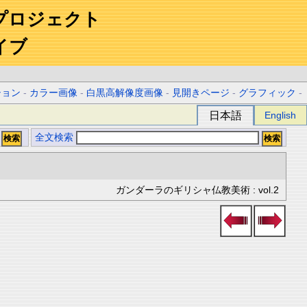
プロジェクト
イブ
ション
-
カラー画像
-
白黒高解像度画像
-
見開きページ
-
グラフィック
-
日本語
English
全文検索
ガンダーラのギリシャ仏教美術 : vol.2