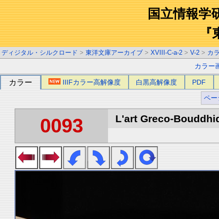
国立情報学
『
ディジタル・シルクロード
>
東洋文庫アーカイブ
>
XVIII-C-a-2
>
V-2
>
カ
カラー
カラー
IIIFカラー高解像度
白黒高解像度
PDF
ペー
L'art Greco-Bouddhi
0093