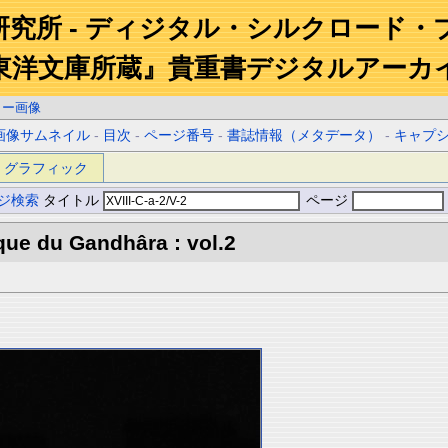
研究所 - ディジタル・シルクロード・
東洋文庫所蔵』貴重書デジタルアーカ
ラー画像
画像サムネイル
-
目次
-
ページ番号
-
書誌情報（メタデータ）
-
キャプ
グラフィック
ジ検索
タイトル
ページ
que du Gandhâra : vol.2