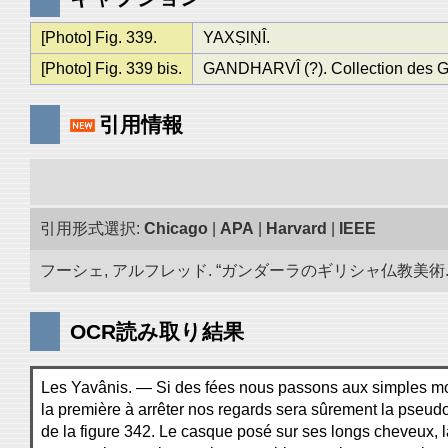
[Photo] Fig. 339.
YAXṢlṆÎ.
[Photo] Fig. 339 bis.
GANDHARVÎ (?). Collection des Gui
引用情報
引用形式選択:
Chicago
|
APA
|
Harvard
|
IEEE
フーシェ, アルフレッド. “ガンダーラのギリシャ仏教美術.” 
OCR読み取り結果
Les Yavânis. — Si des fées nous passons aux simples mo
la première à arrêter nos regards sera sûrement la pseud
de la figure 342. Le casque posé sur ses longs cheveux, 