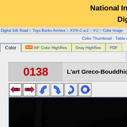
National In
Di
Digital Silk Road
>
Toyo Bunko Archive
>
XVIII-C-a-2
>
V-2
>
Color Image
Color Thumbnail
-
Table 
Color
IIIF Color HighRes
Gray HighRes
PDF
0138
L'art Greco-Bouddhi