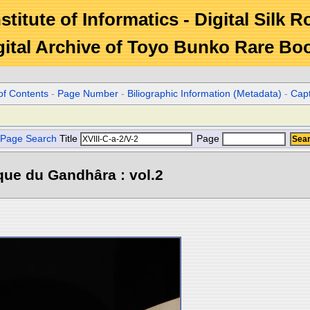
stitute of Informatics - Digital Silk 
gital Archive of Toyo Bunko Rare Bo
of Contents
-
Page Number
-
Biliographic Information (Metadata)
-
Cap
Page Search
Title
Page
que du Gandhâra : vol.2