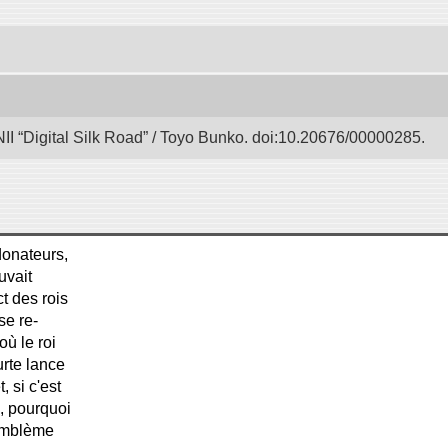
II “Digital Silk Road” / Toyo Bunko. doi:10.20676/00000285.
donateurs,
uvait
t des rois
se re-
ù le roi
urte lance
 si c'est
, pourquoi
'emblème