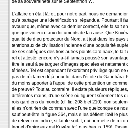
de sa souveraineté sur le Septentrion ?. . .
L'affaire en était là: et, pour notre part, nous ne demandio
qu'à partager une identification si répandue. Pourtant il fa
avouer que, même avec ce dernier correctif, elle faisait e
quelque violence aux documents de la cause. Que Kuvèr
qualité de dieu protecteur du Nord, ait joui dans les pays 
tentrionaux de civilisation indienne d'une popularité supér
de ses collègues des trois autres points cardinaux, le fait 
rel et attesté: encore n'y a-t-il jamais poussé son avantag
être le seul à se targuer d'images spéciales et nettement 
térisées. Tel est cependant l'exorbitant privilège qu'on ne 
pas de réclamer déjà pour lui dans l'école du Gandhâra. 
du moins apporter à l'appui de cette prétention un comm
de preuve? Tout au contraire. Il existe plusieurs répliques
différentes mains, d'une scène où figurent sûrement les q
rois gardiens du monde (cf. fig. 208 b et 210): non seulem
elles n'ont rien de commun avec l'une quelconque de nos
sauf peut-être la figure 364, mais elles défient l'œil le pl
de relever un indice, si faible soit-il, qui permette de reco
lequel d'entre eux est Kuvèra (cf. plus bas, p. 159). Pass