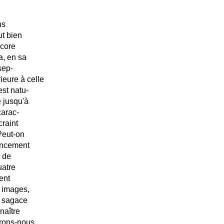
ns
ut bien
ncore
a, en sa
sep-
ieure à celle
est natu-
e jusqu'à
carac-
craint
Peut-on
encement
, de
uatre
ent
 images,
us sagace
nnaître
erons-nous