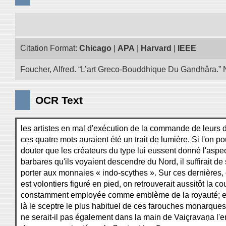
Citation Format:
Chicago
|
APA
|
Harvard
|
IEEE
Foucher, Alfred. “L’art Greco-Bouddhique Du Gandhâra.” N
OCR Text
les artistes en mal d'exécution de la commande de leurs 
ces quatre mots auraient été un trait de lumière. Si l'on po
douter que les créateurs du type lui eussent donné l'aspec
barbares qu'ils voyaient descendre du Nord, il suffirait de 
porter aux monnaies « indo-scythes ». Sur ces dernières, o
est volontiers figuré en pied, on retrouverait aussitôt la co
constamment employée comme emblème de la royauté; et,
là le sceptre le plus habituel de ces farouches monarques
ne serait-il pas également dans la main de Vaiçravaṇa l