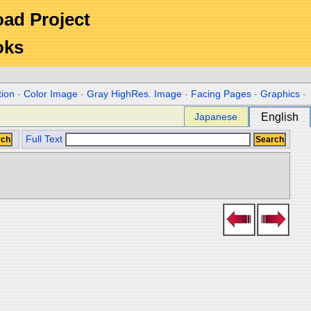
Road Project
oks
tion
-
Color Image
-
Gray HighRes. Image
-
Facing Pages
-
Graphics
-
Japanese
English
Full Text