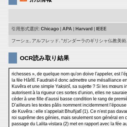
引用形式選択:
Chicago
|
APA
|
Harvard
|
IEEE
フーシェ, アルフレッド. “ガンダーラのギリシャ仏教美術.” 
OCR読み取り結果
richesses », de quelque nom qu'on doive l'appeler, est l'
la fée Hârîtî. Faudrait-il donc admettre une mésalliance en
Kuvêra et une simple Yakṣiṇî, sa sujette ? Si les mœurs 
autorisent à la rigueur ces sortes d'union, elles ne saurai
céder à une fille d'aussi basse condition le rang de premiè
D'ailleurs les textes pâlis nomment incidemment l'épouse o
de Kuvêra : elle s'appelait Bhuñjatî (1). Ce n'est pas dava
roi suprême des génies, mais seulement son général en c
passage du Lalita-vistara (2) met en rapport avec la fée a