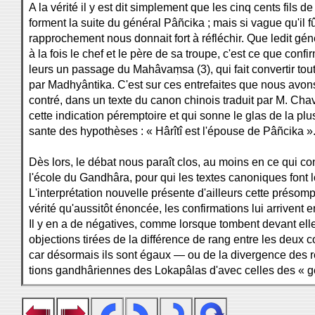
A la vérité il y est dit simplement que les cinq cents fils de
forment la suite du général Pâñcika ; mais si vague qu'il fû
rapprochement nous donnait fort à réfléchir. Que ledit géné
à la fois le chef et le père de sa troupe, c'est ce que confir
leurs un passage du Mahâvaṃsa (3), qui fait convertir tout
par Madhyântika. C'est sur ces entrefaites que nous avon
contré, dans un texte du canon chinois traduit par M. Cha
cette indication péremptoire et qui sonne le glas de la plu
sante des hypothèses : « Hârîtî est l'épouse de Pâñcika »
Dès lors, le débat nous paraît clos, au moins en ce qui c
l'école du Gandhâra, pour qui les textes canoniques font l
L'interprétation nouvelle présente d'ailleurs cette présom
vérité qu'aussitôt énoncée, les confirmations lui arrivent 
Il y en a de négatives, comme lorsque tombent devant elle
objections tirées de la différence de rang entre les deux co
car désormais ils sont égaux — ou de la divergence des 
tions gandhâriennes des Lokapâlas d'avec celles des « g