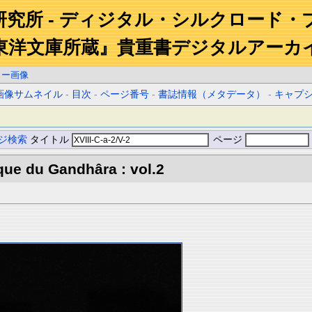
研究所 - ディジタル・シルクロード・
東洋文庫所蔵』貴重書デジタルアーカ
ラー画像
画像サムネイル
-
目次
-
ページ番号
-
書誌情報（メタデータ）
-
キャプ
ジ検索
タイトル
ページ
que du Gandhâra : vol.2