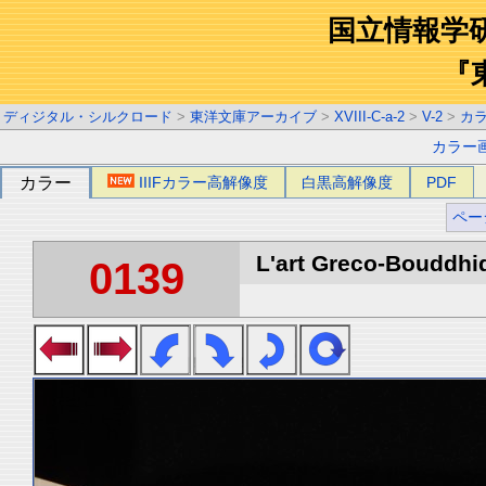
国立情報学
『
ディジタル・シルクロード
>
東洋文庫アーカイブ
>
XVIII-C-a-2
>
V-2
>
カ
カラー
カラー
IIIFカラー高解像度
白黒高解像度
PDF
ペー
L'art Greco-Bouddhi
0139