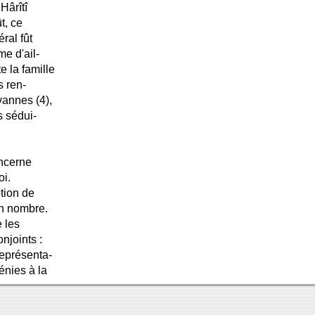
 Hârîtî
t, ce
ral fût
me d'ail-
e la famille
s ren-
vannes (4),
s sédui-
.
oncerne
oi.
ption de
en nombre.
 les
njoints :
représenta-
énies à la