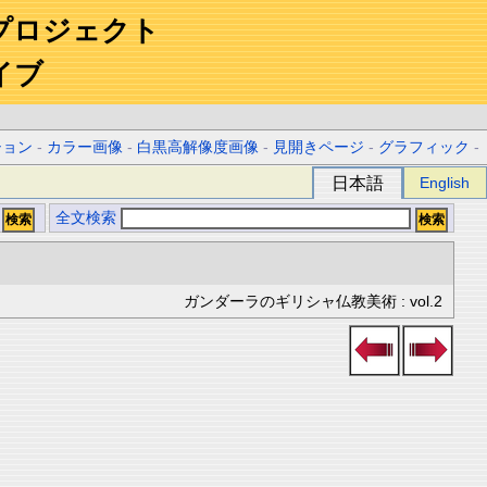
プロジェクト
イブ
ション
-
カラー画像
-
白黒高解像度画像
-
見開きページ
-
グラフィック
-
日本語
English
全文検索
ガンダーラのギリシャ仏教美術 : vol.2