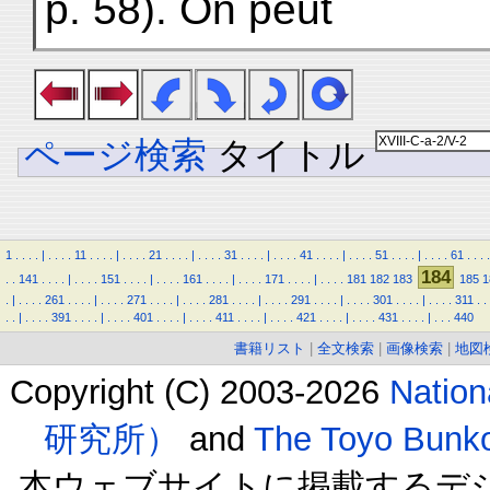
p. 58). On peut
ページ検索
タイトル
1
.
.
.
.
|
.
.
.
.
11
.
.
.
.
|
.
.
.
.
21
.
.
.
.
|
.
.
.
.
31
.
.
.
.
|
.
.
.
.
41
.
.
.
.
|
.
.
.
.
51
.
.
.
.
|
.
.
.
.
61
.
.
.
.
184
.
.
141
.
.
.
.
|
.
.
.
.
151
.
.
.
.
|
.
.
.
.
161
.
.
.
.
|
.
.
.
.
171
.
.
.
.
|
.
.
.
.
181
182
183
185
1
.
|
.
.
.
.
261
.
.
.
.
|
.
.
.
.
271
.
.
.
.
|
.
.
.
.
281
.
.
.
.
|
.
.
.
.
291
.
.
.
.
|
.
.
.
.
301
.
.
.
.
|
.
.
.
.
311
.
.
.
.
|
.
.
.
.
391
.
.
.
.
|
.
.
.
.
401
.
.
.
.
|
.
.
.
.
411
.
.
.
.
|
.
.
.
.
421
.
.
.
.
|
.
.
.
.
431
.
.
.
.
|
.
.
.
440
書籍リスト
|
全文検索
|
画像検索
|
地図
Copyright (C) 2003-2026
Natio
研究所）
and
The Toyo B
本ウェブサイトに掲載するデ