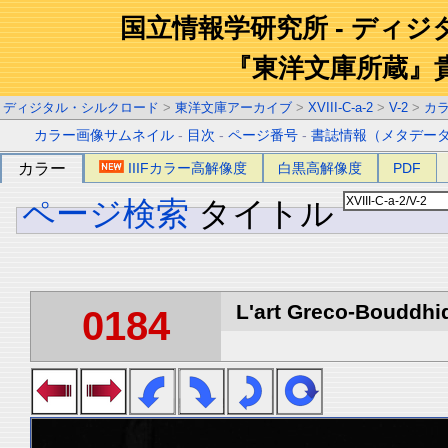
国立情報学研究所 - ディ
『東洋文庫所蔵』
ディジタル・シルクロード
>
東洋文庫アーカイブ
>
XVIII-C-a-2
>
V-2
>
カ
カラー画像サムネイル
-
目次
-
ページ番号
-
書誌情報（メタデー
カラー
IIIFカラー高解像度
白黒高解像度
PDF
ページ検索
タイトル
L'art Greco-Bouddhi
0184