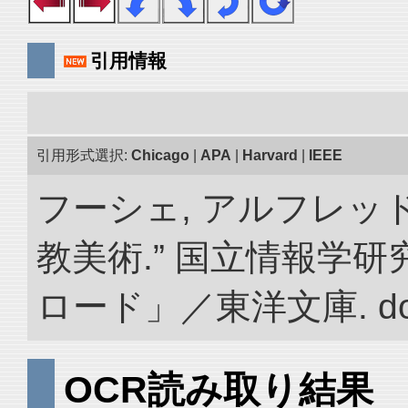
引用情報
引用形式選択:
Chicago
|
APA
|
Harvard
|
IEEE
フーシェ, アルフレッ
教美術.” 国立情報学
ロード」／東洋文庫. doi:1
OCR読み取り結果