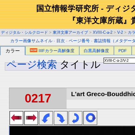
国立情報学研究所 - ディ
『東洋文庫所蔵』
ディジタル・シルクロード
>
東洋文庫アーカイブ
>
XVIII-C-a-2
>
V-2
>
カ
カラー画像サムネイル
-
目次
-
ページ番号
-
書誌情報（メタデー
カラー
IIIFカラー高解像度
白黒高解像度
PDF
ページ検索
タイトル
L'art Greco-Bouddhi
0217