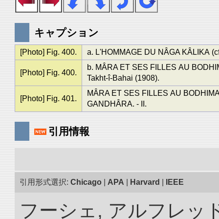
キャプション
[Photo] Fig. 400.
a. L'HOMMAGE DU NÂGA KÂLIKA (cf. f
b. MÂRA ET SES FILLES AU BODHIMAṆḌ
[Photo] Fig. 400.
Takht-î-Bahai (1908).
MÂRA ET SES FILLES AU BODHIMAṆḌA.
[Photo] Fig. 401.
GANDHÂRA. - II.
引用情報
引用形式選択:
Chicago
|
APA
|
Harvard
|
IEEE
フーシェ, アルフレッ