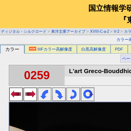
国立情報学
『
ディジタル・シルクロード
>
東洋文庫アーカイブ
>
XVIII-C-a-2
>
V-2
>
カ
カラー
カラー
IIIFカラー高解像度
白黒高解像度
PDF
ペー
L'art Greco-Bouddhi
0259