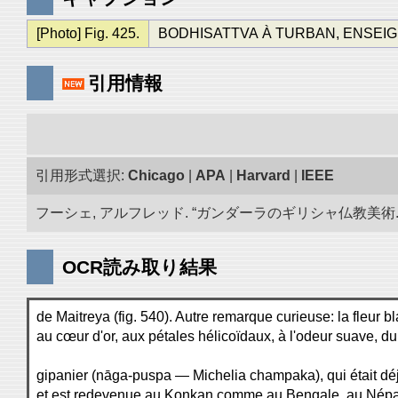
[Photo] Fig. 425.
BODHISATTVA À TURBAN, ENSEIGNANT
引用情報
引用形式選択:
Chicago
|
APA
|
Harvard
|
IEEE
フーシェ, アルフレッド. “ガンダーラのギリシャ仏教美術.” 
OCR読み取り結果
de Maitreya (fig. 540). Autre remarque curieuse: la fleur b
au cœur d'or, aux pétales hélicoïdaux, à l'odeur suave, du
gipanier (nāga-puspa — Michelia champaka), qui était dé
et est redevenue au Konkan comme au Bengale, au Nép