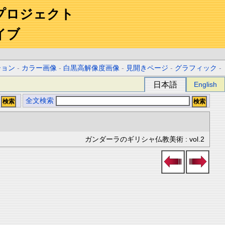
プロジェクト
イブ
ション
-
カラー画像
-
白黒高解像度画像
-
見開きページ
-
グラフィック
-
日本語
English
全文検索
ガンダーラのギリシャ仏教美術 : vol.2