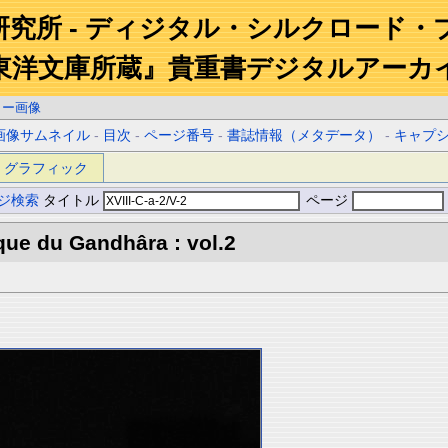
研究所 - ディジタル・シルクロード・
東洋文庫所蔵』貴重書デジタルアーカ
ラー画像
画像サムネイル
-
目次
-
ページ番号
-
書誌情報（メタデータ）
-
キャプ
グラフィック
ジ検索
タイトル
ページ
que du Gandhâra : vol.2