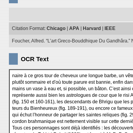
Citation Format:
Chicago
|
APA
|
Harvard
|
IEEE
Foucher, Alfred. “L’art Greco-Bouddhique Du Gandhâra.” N
OCR Text
naire à ce gros tour de cheveux une longue barbe, un vê
plutôt sommaire et d'où toute parure est bannie, enfin dan
mains un vase à eau et, si possible, un bâton. C'est ainsi 
représente aussi bien les astrologues de cour que le risi A
(fig. 150 et 160-161), les descendants de Bhrigu que les 
teurs du Bienheureux (fig. 189-191), ou encore ce fameu
qui échut l'honneur de partager les saintes reliques (fig. 2
cordon brahmanique est nettement visible sur cette dernièr
Tous ces personnages sont déjà identifiés : les découvert