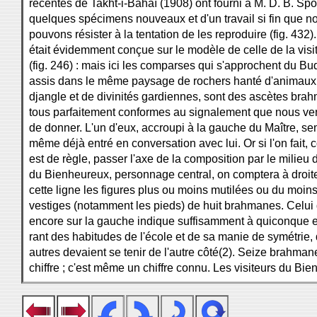
récentes de Takht-i-Bahaï (1908) ont fourni à M. D. B. Sp
quelques spécimens nouveaux et d'un travail si fin que n
pouvons résister à la tentation de les reproduire (fig. 432
était évidemment conçue sur le modèle de celle de la visit
(fig. 246) : mais ici les comparses qui s'approchent du Bu
assis dans le même paysage de rochers hanté d'animaux
djangle et de divinités gardiennes, sont des ascètes bra
tous parfaitement conformes au signalement que nous v
de donner. L'un d'eux, accroupi à la gauche du Maître, s
même déjà entré en conversation avec lui. Or si l'on fait, 
est de règle, passer l'axe de la composition par le milieu 
du Bienheureux, personnage central, on comptera à droit
cette ligne les figures plus ou moins mutilées ou du moins
vestiges (notamment les pieds) de huit brahmanes. Celui 
encore sur la gauche indique suffisamment à quiconque e
rant des habitudes de l'école et de sa manie de symétrie, 
autres devaient se tenir de l'autre côté(2). Seize brahmane
chiffre ; c'est même un chiffre connu. Les visiteurs du Bi