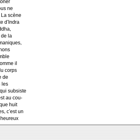
ooner
ous ne
). La scène
e d'Indra
ddha,
 de la
hmaniques,
enons
emble
comme il
du corps
e de
 les
qui subsiste
st au cou-
que huit
s, c'est un
enheureux