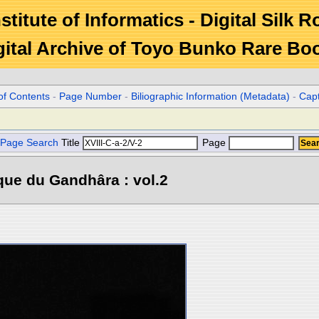
stitute of Informatics - Digital Silk 
gital Archive of Toyo Bunko Rare Bo
of Contents
-
Page Number
-
Biliographic Information (Metadata)
-
Cap
Page Search
Title
Page
que du Gandhâra : vol.2