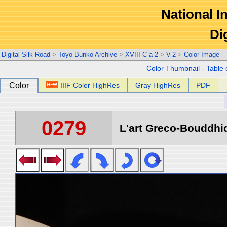
National In
Di
Digital Silk Road
>
Toyo Bunko Archive
>
XVIII-C-a-2
>
V-2
>
Color Image
Color Thumbnail
-
Table 
Color
IIIF Color HighRes
Gray HighRes
PDF
0279
L'art Greco-Bouddhi