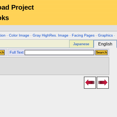
Road Project
oks
tion
-
Color Image
-
Gray HighRes. Image
-
Facing Pages
-
Graphics
-
Japanese
English
Full Text