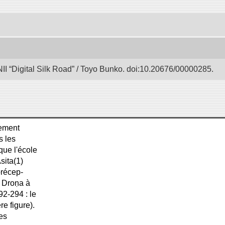
II “Digital Silk Road” / Toyo Bunko. doi:10.20676/00000285.
tement
s les
que l'école
sita(1)
précep-
x Droṇa à
92-294 : le
e figure).
es