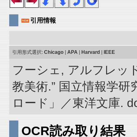
引用情報
引用形式選択:
Chicago
|
APA
|
Harvard
|
IEEE
フーシェ, アルフレッ
教美術.” 国立情報学
ロード」／東洋文庫. doi:1
OCR読み取り結果