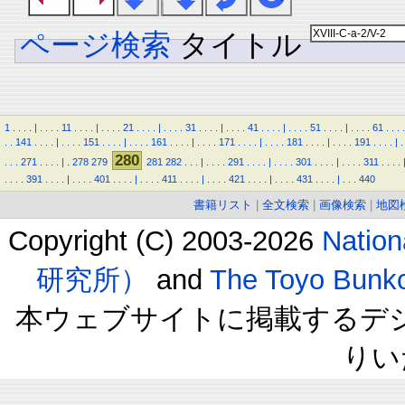
ページ検索
タイトル
1
.
.
.
.
|
.
.
.
.
11
.
.
.
.
|
.
.
.
.
21
.
.
.
.
|
.
.
.
.
31
.
.
.
.
|
.
.
.
.
41
.
.
.
.
|
.
.
.
.
51
.
.
.
.
|
.
.
.
.
61
.
.
.
.
.
.
141
.
.
.
.
|
.
.
.
.
151
.
.
.
.
|
.
.
.
.
161
.
.
.
.
|
.
.
.
.
171
.
.
.
.
|
.
.
.
.
181
.
.
.
.
|
.
.
.
.
191
.
.
.
.
|
.
280
.
.
.
271
.
.
.
.
|
.
278
279
281
282
.
.
.
|
.
.
.
.
291
.
.
.
.
|
.
.
.
.
301
.
.
.
.
|
.
.
.
.
311
.
.
.
.
.
.
.
.
391
.
.
.
.
|
.
.
.
.
401
.
.
.
.
|
.
.
.
.
411
.
.
.
.
|
.
.
.
.
421
.
.
.
.
|
.
.
.
.
431
.
.
.
.
|
.
.
.
440
書籍リスト
|
全文検索
|
画像検索
|
地図
Copyright (C) 2003-2026
Natio
研究所）
and
The Toyo B
本ウェブサイトに掲載するデ
りい