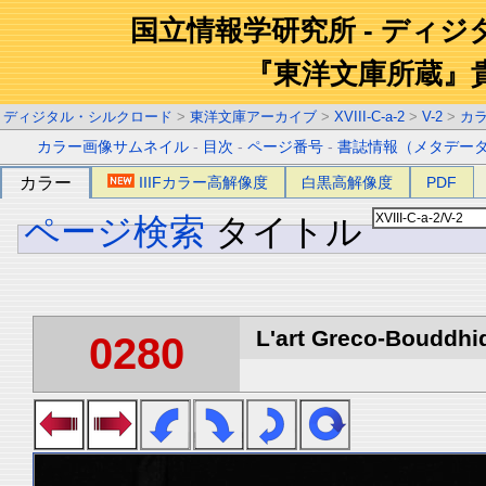
国立情報学研究所 - ディ
『東洋文庫所蔵』
ディジタル・シルクロード
>
東洋文庫アーカイブ
>
XVIII-C-a-2
>
V-2
>
カ
カラー画像サムネイル
-
目次
-
ページ番号
-
書誌情報（メタデー
カラー
IIIFカラー高解像度
白黒高解像度
PDF
ページ検索
タイトル
L'art Greco-Bouddhi
0280