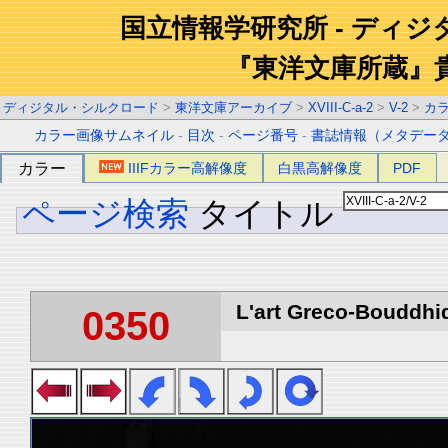
国立情報学研究所 - ディ
『東洋文庫所蔵』
ディジタル・シルクロード
>
東洋文庫アーカイブ
>
XVIII-C-a-2
>
V-2
>
カ
カラー画像サムネイル
-
目次
-
ページ番号
-
書誌情報（メタデー
カラー
IIIFカラー高解像度
白黒高解像度
PDF
ページ検索
タイトル
L'art Greco-Bouddhi
0350