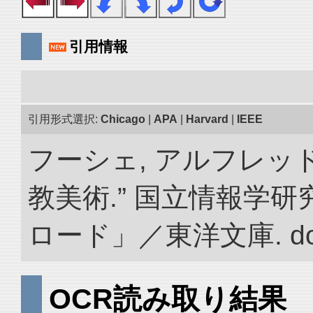
引用情報
引用形式選択:
Chicago
|
APA
|
Harvard
|
IEEE
フーシェ, アルフレッ
教美術.” 国立情報学
ロード」／東洋文庫. doi:1
OCR読み取り結果