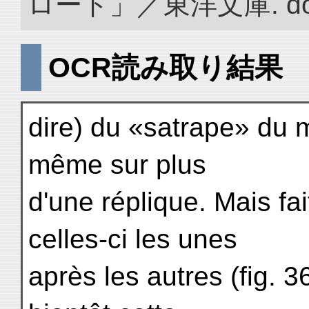
ロード」／東洋文庫. doi:1
OCR読み取り結果
dire) du «satrape» du 
même sur plus
d'une réplique. Mais fai
celles-ci les unes
après les autres (fig. 3