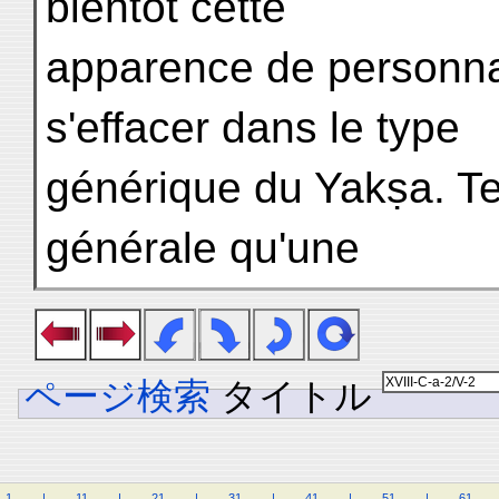
bientôt cette
apparence de personnal
s'effacer dans le type
générique du Yakṣa. Tel
générale qu'une
ページ検索
タイトル
1
.
.
.
.
|
.
.
.
.
11
.
.
.
.
|
.
.
.
.
21
.
.
.
.
|
.
.
.
.
31
.
.
.
.
|
.
.
.
.
41
.
.
.
.
|
.
.
.
.
51
.
.
.
.
|
.
.
.
.
61
.
.
.
.