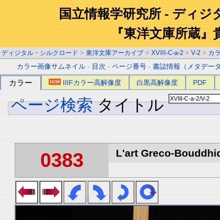
国立情報学研究所 - ディ
『東洋文庫所蔵』
ディジタル・シルクロード
>
東洋文庫アーカイブ
>
XVIII-C-a-2
>
V-2
>
カ
カラー画像サムネイル
-
目次
-
ページ番号
-
書誌情報（メタデー
カラー
IIIFカラー高解像度
白黒高解像度
PDF
ページ検索
タイトル
L'art Greco-Bouddhi
0383