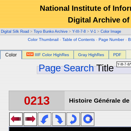
National Institute of Info
Digital Archive 
Digital Silk Road
>
Toyo Bunko Archive
>
Y-III-7-8
>
V-1
>
Color Image
Color Thumbnail
-
Table of Contents
-
Page Number
-
B
Color
IIIF Color HighRes
Gray HighRes
PDF
Page Search
Title
0213
Histoire Générale de 