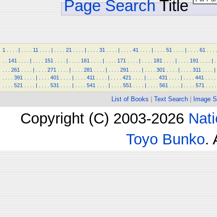
Page Search
Title
1
.
.
.
.
|
.
.
.
.
11
.
.
.
.
|
.
.
.
.
21
.
.
.
.
|
.
.
.
.
31
.
.
.
.
|
.
.
.
.
41
.
.
.
.
|
.
.
.
.
51
.
.
.
.
|
.
.
.
.
61
.
.
.
.
.
.
141
.
.
.
.
|
.
.
.
.
151
.
.
.
.
|
.
.
.
.
161
.
.
.
.
|
.
.
.
.
171
.
.
.
.
|
.
.
.
.
181
.
.
.
.
|
.
.
.
.
191
.
.
.
.
|
.
.
.
.
261
.
.
.
.
|
.
.
.
.
271
.
.
.
.
|
.
.
.
.
281
.
.
.
.
|
.
.
.
.
291
.
.
.
.
|
.
.
.
.
301
.
.
.
.
|
.
.
.
.
311
.
.
.
.
|
.
.
.
.
391
.
.
.
.
|
.
.
.
.
401
.
.
.
.
|
.
.
.
.
411
.
.
.
.
|
.
.
.
.
421
.
.
.
.
|
.
.
.
.
431
.
.
.
.
|
.
.
.
.
441
.
.
.
.
.
.
.
.
521
.
.
.
.
|
.
.
.
.
531
.
.
.
.
|
.
.
.
.
541
.
.
.
.
|
.
.
.
.
551
.
.
.
.
|
.
.
.
.
561
.
.
.
.
|
.
.
.
.
571
.
.
.
.
List of Books
|
Text Search
|
Image S
Copyright (C) 2003-2026
Nati
Toyo Bunko
.