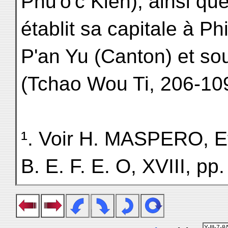
Phu'o'c Kien), ainsi qu
établit sa capitale à P
P'an Yu (Canton) et s
(Tchao Wou Ti, 206-109
¹. Voir H. MASPERO, Et
B. E. F. E. O, XVIII, pp.